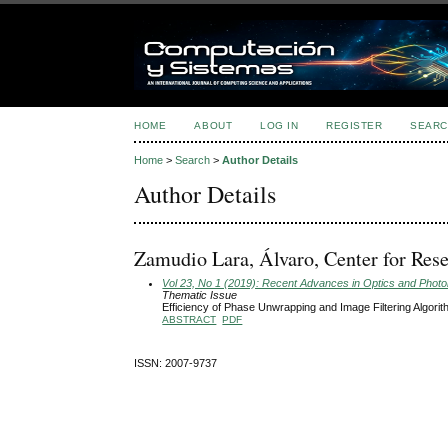
HOME
ABOUT
LOG IN
REGISTER
SEARC
Home
>
Search
>
Author Details
Author Details
Zamudio Lara, Álvaro, Center for Res
Vol 23, No 1 (2019): Recent Advances in Optics and Phot
Thematic Issue
Efficiency of Phase Unwrapping and Image Filtering Algori
ABSTRACT
PDF
ISSN: 2007-9737