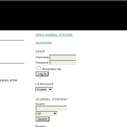
OPEN JOURNAL SYSTEMS
Journal Help
USER
Username
Password
Remember me
rticles of the
LANGUAGE
JOURNAL CONTENT
Search
Browse