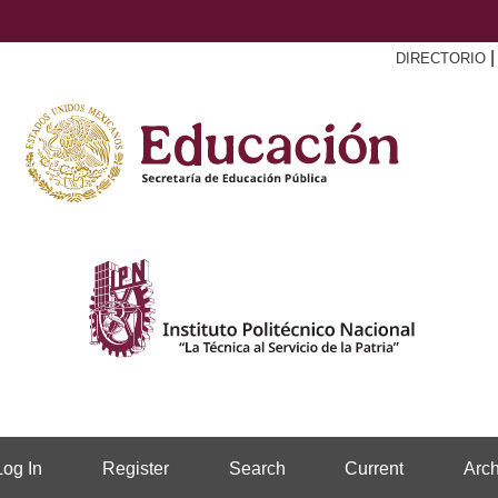
DIRECTORIO
Log In
Register
Search
Current
Arch