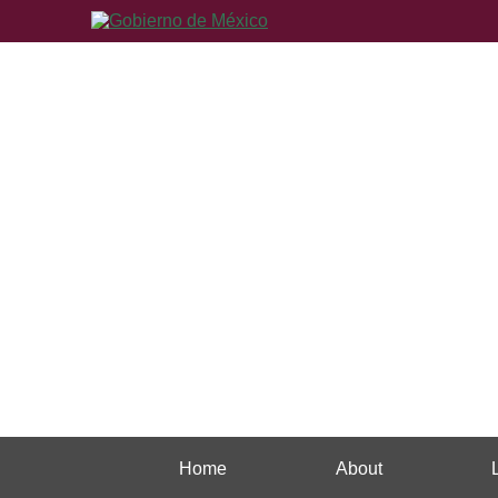
Home
About