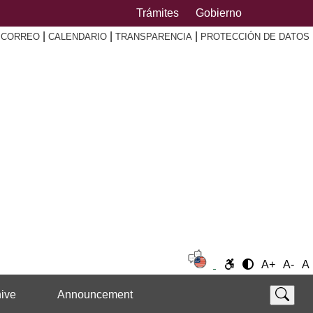
Trámites
Gobierno
|
|
|
|
CORREO
CALENDARIO
TRANSPARENCIA
PROTECCIÓN DE DATOS
A+
A-
A
ive
Announcement