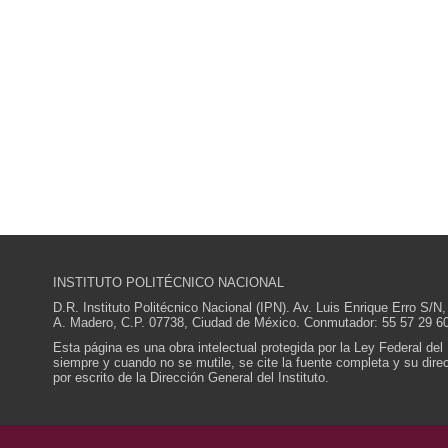
INSTITUTO POLITÉCNICO NACIONAL
D.R. Instituto Politécnico Nacional (IPN). Av. Luis Enrique Erro S
A. Madero, C.P. 07738, Ciudad de México. Conmutador: 55 57 29 60
Esta página es una obra intelectual protegida por la Ley Federal del
siempre y cuando no se mutile, se cite la fuente completa y su direcc
por escrito de la Dirección General del Instituto.