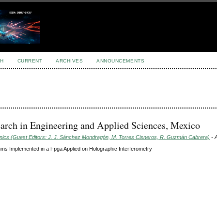
H
CURRENT
ARCHIVES
ANNOUNCEMENTS
earch in Engineering and Applied Sciences, Mexico
onics (Guest Editors: J. J. Sánchez Mondragón, M. Torres Cisneros, R. Guzmán Cabrera)
- A
thms Implemented in a Fpga Applied on Holographic Interferometry