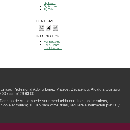
By Issue
By Author
By Title
FONT SIZE
INFORMATION
For Readers
For Authors
For Librarians
/N, Unidad Profesional Adolfo López Mateos, Zacatenco, Alcaldía Gustavo
 00 / 55 57 29 63 00.
 Derecho de Autor, puede ser reproducida con fines no lucrativos,
ión electrónica; su uso para otros fines, requiere autorización previa y