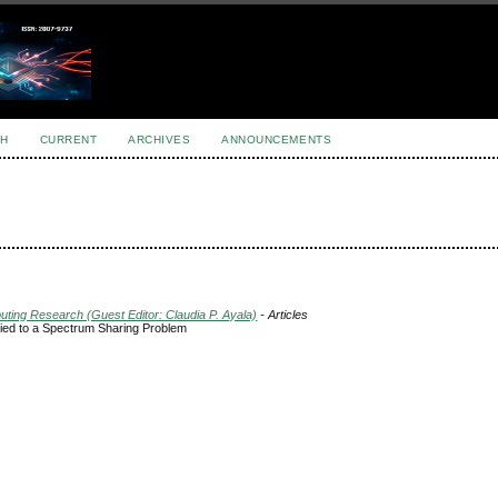
H
CURRENT
ARCHIVES
ANNOUNCEMENTS
uting Research (Guest Editor: Claudia P. Ayala)
- Articles
ied to a Spectrum Sharing Problem