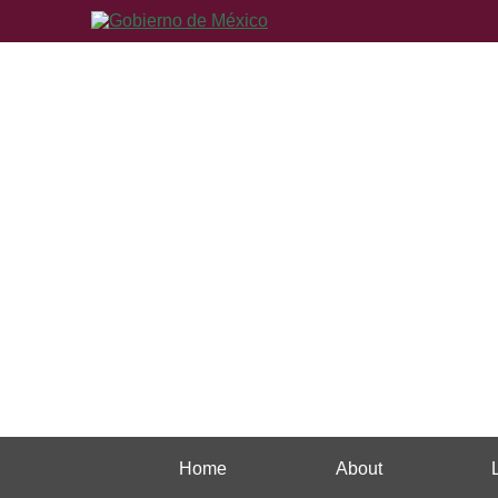
Home
About