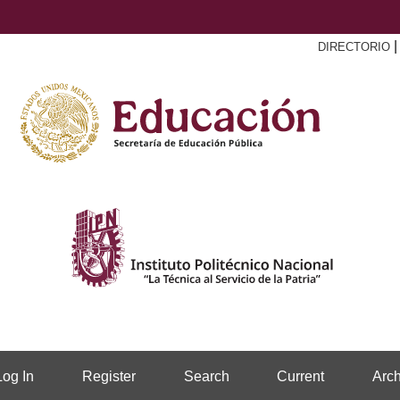
DIRECTORIO
Log In
Register
Search
Current
Arch