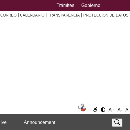
Trámites
Gobierno
|
|
|
|
CORREO
CALENDARIO
TRANSPARENCIA
PROTECCIÓN DE DATOS
A+
A-
A
ive
Announcement