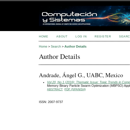
HOME
ABOUT
LOG IN
REGISTER
SEARC
Home
>
Search
>
Author Details
Author Details
Andrade, Ángel G., UABC, Mexico
Vol 20, No 1 (2016): Thematic Issue: Topic Trends in Comp
Memory Binary Particle Swarm Optimization (MBPSO) Appl
ABSTRACT
PDF (SPANISH)
ISSN: 2007-9737