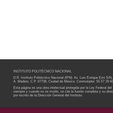
INSTITUTO POLITÉCNICO NACIONAL
D.R. Instituto Politécnico Nacional (IPN). Av. Luis Enrique Erro S
A. Madero, C.P. 07738, Ciudad de México. Conmutador: 55 57 29 60
Esta página es una obra intelectual protegida por la Ley Federal del
siempre y cuando no se mutile, se cite la fuente completa y su direcc
por escrito de la Dirección General del Instituto.