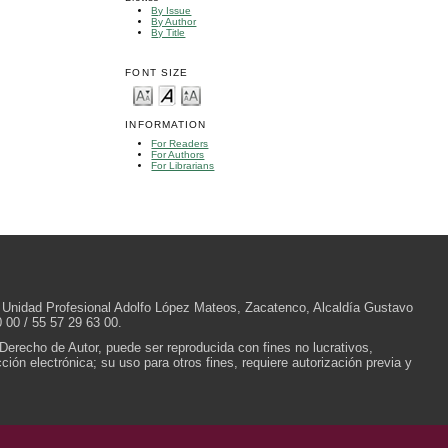
By Issue
By Author
By Title
FONT SIZE
INFORMATION
For Readers
For Authors
For Librarians
/N, Unidad Profesional Adolfo López Mateos, Zacatenco, Alcaldía Gustavo
 00 / 55 57 29 63 00.
 Derecho de Autor, puede ser reproducida con fines no lucrativos,
ión electrónica; su uso para otros fines, requiere autorización previa y