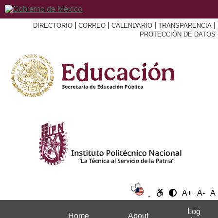
|
|
|
|
DIRECTORIO
CORREO
CALENDARIO
TRANSPARENCIA
PROTECCIÓN DE DATOS
A+
A-
A
Log
Home
About