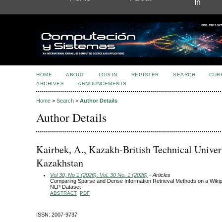
In
HOME
ABOUT
LOG IN
REGISTER
SEARCH
CUR
ARCHIVES
ANNOUNCEMENTS
Home
>
Search
>
Author Details
Author Details
Kairbek, A., Kazakh-British Technical Univers
Kazakhstan
Vol 30, No 1 (2026): Vol. 30 No. 1 (2026)
- Articles
Comparing Sparse and Dense Information Retrieval Methods on a Wiki
NLP Dataset
ABSTRACT
PDF
ISSN: 2007-9737