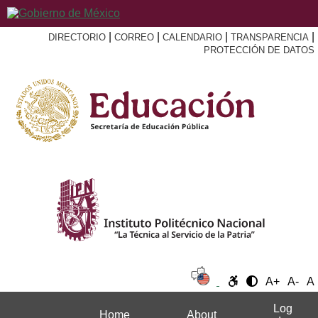
|
|
|
|
DIRECTORIO
CORREO
CALENDARIO
TRANSPARENCIA
PROTECCIÓN DE DATOS
A+
A-
A
Log
Home
About