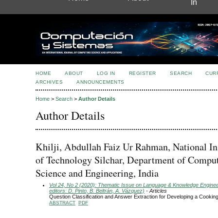
In
HOME
ABOUT
LOG IN
REGISTER
SEARCH
CUR
ARCHIVES
ANNOUNCEMENTS
Home
>
Search
>
Author Details
Author Details
Khilji, Abdullah Faiz Ur Rahman, National Ins
of Technology Silchar, Department of Compu
Science and Engineering, India
Vol 24, No 2 (2020): Thematic Issue on Language & Knowledge Engine
editors: D. Pinto, B. Beltrán, A. Vázquez)
- Articles
Question Classification and Answer Extraction for Developing a Cooki
ABSTRACT
PDF