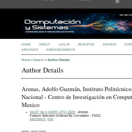
In
HOME
ABOUT
LOG IN
REGISTER
SEARCH
CUR
ARCHIVES
ANNOUNCEMENTS
Home
>
Search
>
Author Details
Author Details
Arenas, Adolfo Guzmán, Instituto Politécnico
Nacional - Centro de Investigación en Comput
Mexico
Vol 27, No 1 (2023): 27(1) 2023
- Articles
Feature Selection Ordered By Correlation - FSOC
ABSTRACT
PDF