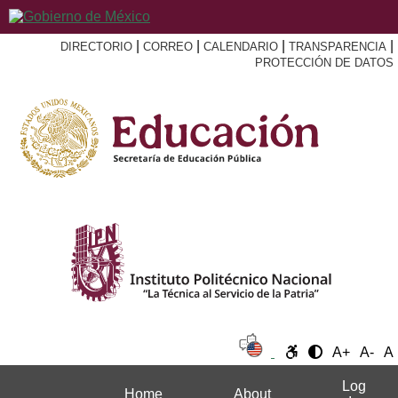
|
|
|
|
DIRECTORIO
CORREO
CALENDARIO
TRANSPARENCIA
PROTECCIÓN DE DATOS
A+
A-
A
Log
Home
About