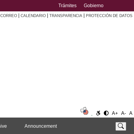
Trámites
Gobierno
|
|
|
|
CORREO
CALENDARIO
TRANSPARENCIA
PROTECCIÓN DE DATOS
A+
A-
A
ive
Announcement