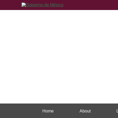
Home
About