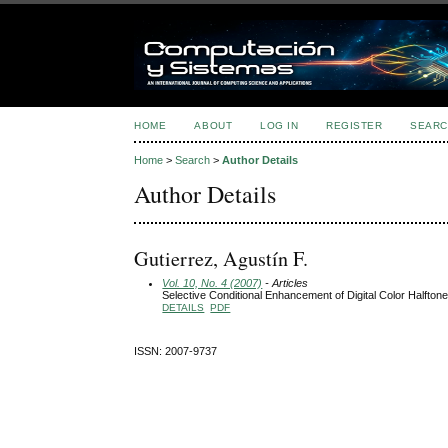
HOME
ABOUT
LOG IN
REGISTER
SEARC
Home
>
Search
>
Author Details
Author Details
Gutierrez, Agustín F.
Vol. 10, No. 4 (2007)
- Articles
Selective Conditional Enhancement of Digital Color Halfton
DETAILS
PDF
ISSN: 2007-9737