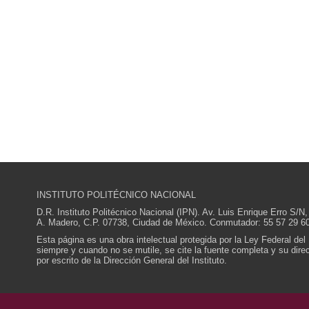
INSTITUTO POLITÉCNICO NACIONAL
D.R. Instituto Politécnico Nacional (IPN). Av. Luis Enrique Erro S
A. Madero, C.P. 07738, Ciudad de México. Conmutador: 55 57 29 60
Esta página es una obra intelectual protegida por la Ley Federal del
siempre y cuando no se mutile, se cite la fuente completa y su direcc
por escrito de la Dirección General del Instituto.