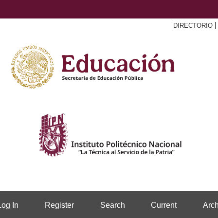
DIRECTORIO
Log In
Register
Search
Current
Arch