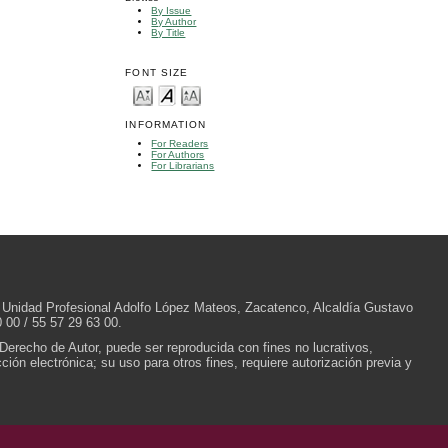
By Issue
By Author
By Title
FONT SIZE
INFORMATION
For Readers
For Authors
For Librarians
/N, Unidad Profesional Adolfo López Mateos, Zacatenco, Alcaldía Gustavo
 00 / 55 57 29 63 00.
 Derecho de Autor, puede ser reproducida con fines no lucrativos,
ión electrónica; su uso para otros fines, requiere autorización previa y