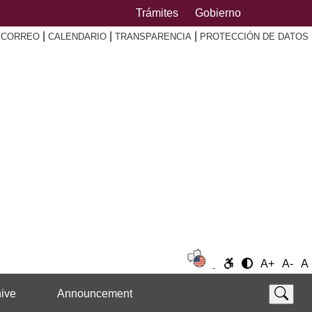
Trámites
Gobierno
|
|
|
|
CORREO
CALENDARIO
TRANSPARENCIA
PROTECCIÓN DE DATOS
A+
A-
A
ive
Announcement