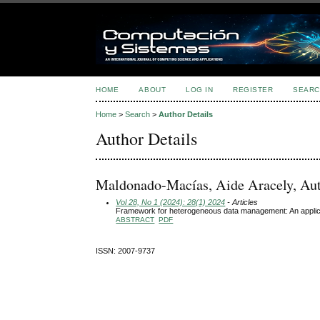
HOME
ABOUT
LOG IN
REGISTER
SEARC
Home
>
Search
>
Author Details
Author Details
Maldonado-Macías, Aide Aracely, Aut
Vol 28, No 1 (2024): 28(1) 2024
- Articles
Framework for heterogeneous data management: An applica
ABSTRACT
PDF
ISSN: 2007-9737