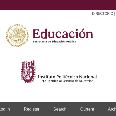
DIRECTORIO
Log In
Register
Search
Current
Arch