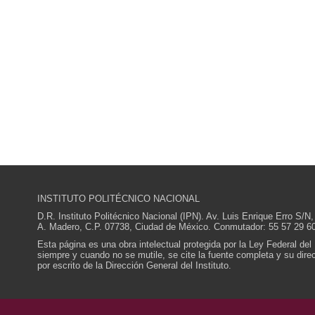
INSTITUTO POLITÉCNICO NACIONAL
D.R. Instituto Politécnico Nacional (IPN). Av. Luis Enrique Erro S
A. Madero, C.P. 07738, Ciudad de México. Conmutador: 55 57 29 60
Esta página es una obra intelectual protegida por la Ley Federal del
siempre y cuando no se mutile, se cite la fuente completa y su direcc
por escrito de la Dirección General del Instituto.