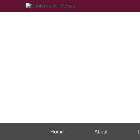
Home
About