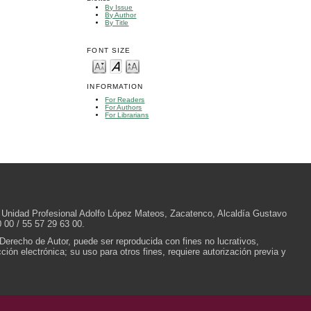
By Issue
By Author
By Title
FONT SIZE
INFORMATION
For Readers
For Authors
For Librarians
/N, Unidad Profesional Adolfo López Mateos, Zacatenco, Alcaldía Gustavo
 00 / 55 57 29 63 00.
 Derecho de Autor, puede ser reproducida con fines no lucrativos,
ión electrónica; su uso para otros fines, requiere autorización previa y