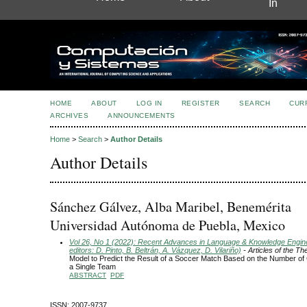
In
HOME
ABOUT
LOG IN
REGISTER
SEARCH
CUR
ARCHIVES
ANNOUNCEMENTS
Home
>
Search
>
Author Details
Author Details
Sánchez Gálvez, Alba Maribel, Benemérita
Universidad Autónoma de Puebla, Mexico
Vol 26, No 1 (2022): Recent Advances in Language & Knowledge Engin
editors: D. Pinto, B. Beltrán, A. Vázquez, D. Vilariño)
- Articles of the T
Model to Predict the Result of a Soccer Match Based on the Number of
a Single Team
ABSTRACT
PDF
ISSN: 2007-9737