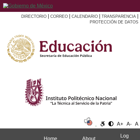
|
|
|
|
DIRECTORIO
CORREO
CALENDARIO
TRANSPARENCIA
PROTECCIÓN DE DATOS
A+
A-
A
Log
Home
About