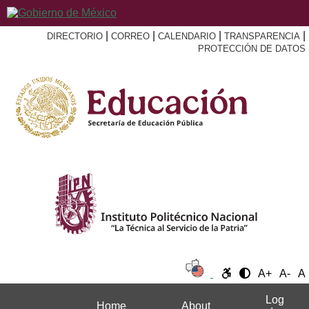
|
|
|
|
DIRECTORIO
CORREO
CALENDARIO
TRANSPARENCIA
PROTECCIÓN DE DATOS
A+
A-
A
Log
Home
About