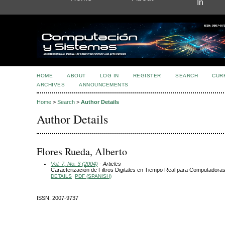
In
HOME
ABOUT
LOG IN
REGISTER
SEARCH
CUR
ARCHIVES
ANNOUNCEMENTS
Home
>
Search
>
Author Details
Author Details
Flores Rueda, Alberto
Vol. 7, No. 3 (2004)
- Articles
Caracterización de Filtros Digitales en Tiempo Real para Computadoras
DETAILS
PDF (SPANISH)
ISSN: 2007-9737