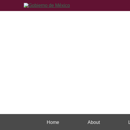
Home
About