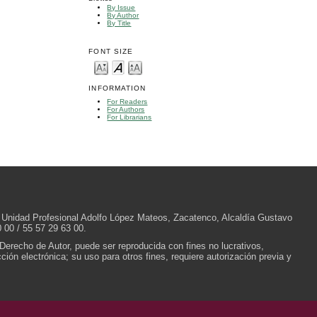
By Issue
By Author
By Title
FONT SIZE
INFORMATION
For Readers
For Authors
For Librarians
/N, Unidad Profesional Adolfo López Mateos, Zacatenco, Alcaldía Gustavo
 00 / 55 57 29 63 00.
 Derecho de Autor, puede ser reproducida con fines no lucrativos,
ión electrónica; su uso para otros fines, requiere autorización previa y