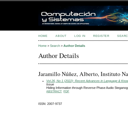
HOME
ABOUT
LOG IN
REGISTER
SEARC
Home
>
Search
>
Author Details
Author Details
Jaramillo Núñez, Alberto, Instituto Na
Vol 26, No 1 (2022): Recent Advances in Language & Knowle
Issue
Hiding Information through Reverse-Phase Audio Stegano
ABSTRACT
PDF
ISSN: 2007-9737