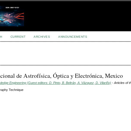
H
CURRENT
ARCHIVES
ANNOUNCEMENTS
cional de Astrofísica, Óptica y Electrónica, Mexico
dge Engineering (Guest editors: D. Pinto, B. Beltrán, A. Vázquez, D. Vilariño)
- Articles of 
graphy Technique