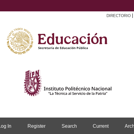
DIRECTORIO
Log In
Register
Search
Current
Arch