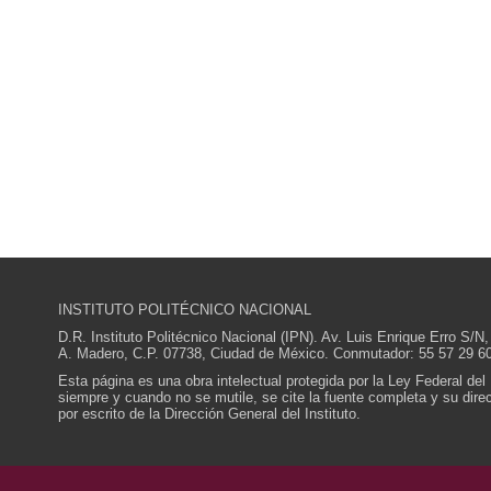
INSTITUTO POLITÉCNICO NACIONAL
D.R. Instituto Politécnico Nacional (IPN). Av. Luis Enrique Erro S
A. Madero, C.P. 07738, Ciudad de México. Conmutador: 55 57 29 60
Esta página es una obra intelectual protegida por la Ley Federal del
siempre y cuando no se mutile, se cite la fuente completa y su direcc
por escrito de la Dirección General del Instituto.