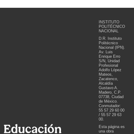
INSTITUTO
POLITÉCNICO
NACIONAL
D.R. Instituto
Politécnico
Nacional (IPN).
Av. Luis
Enrique Erro
S/N, Unidad
Profesional
Adolfo López
Mateos,
Zacatenco,
Alcaldía
Gustavo A.
Madero, C.P.
07738, Ciudad
de México.
Conmutador:
55 57 29 60 00
/ 55 57 29 63
00.
Esta página es
una obra