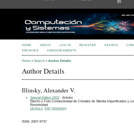
In
HOME
ABOUT
LOG IN
REGISTER
SEARCH
CUR
ARCHIVES
ANNOUNCEMENTS
Home
>
Search
>
Author Details
Author Details
Illinsky, Alexander V.
Special Edition 2002
- Articles
Electro y Foto-Conductividad de Cristales de Silenita Impurificados y co
Resistividad
DETAILS
PDF (SPANISH)
ISSN: 2007-9737