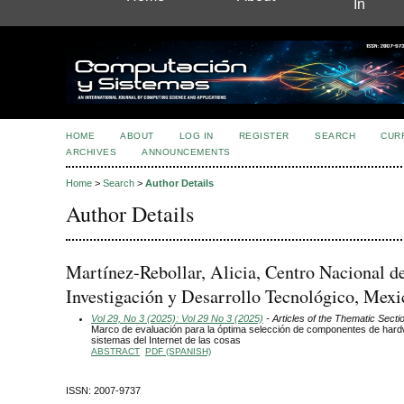
In
HOME
ABOUT
LOG IN
REGISTER
SEARCH
CUR
ARCHIVES
ANNOUNCEMENTS
Home
>
Search
>
Author Details
Author Details
Martínez-Rebollar, Alicia, Centro Nacional d
Investigación y Desarrollo Tecnológico, Mexi
Vol 29, No 3 (2025): Vol 29 No 3 (2025)
- Articles of the Thematic Secti
Marco de evaluación para la óptima selección de componentes de har
sistemas del Internet de las cosas
ABSTRACT
PDF (SPANISH)
ISSN: 2007-9737