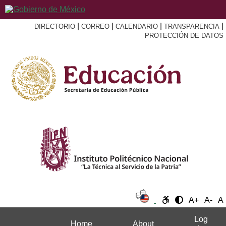
|
|
|
|
DIRECTORIO
CORREO
CALENDARIO
TRANSPARENCIA
PROTECCIÓN DE DATOS
A+
A-
A
Log
Home
About