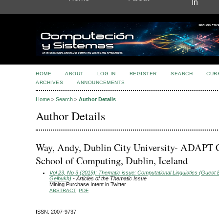
In
HOME
ABOUT
LOG IN
REGISTER
SEARCH
CUR
ARCHIVES
ANNOUNCEMENTS
Home
>
Search
>
Author Details
Author Details
Way, Andy, Dublin City University- ADAPT C
School of Computing, Dublin, Iceland
Vol 23, No 3 (2019): Thematic issue: Computational Linguistics (Guest E
Gelbukh)
- Articles of the Thematic Issue
Mining Purchase Intent in Twitter
ABSTRACT
PDF
ISSN: 2007-9737