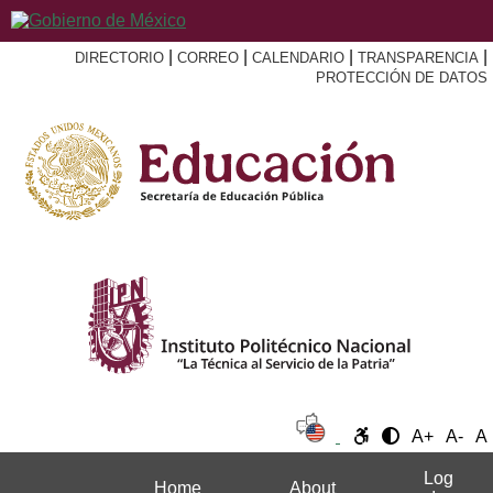
|
|
|
|
DIRECTORIO
CORREO
CALENDARIO
TRANSPARENCIA
PROTECCIÓN DE DATOS
A+
A-
A
Log
Home
About