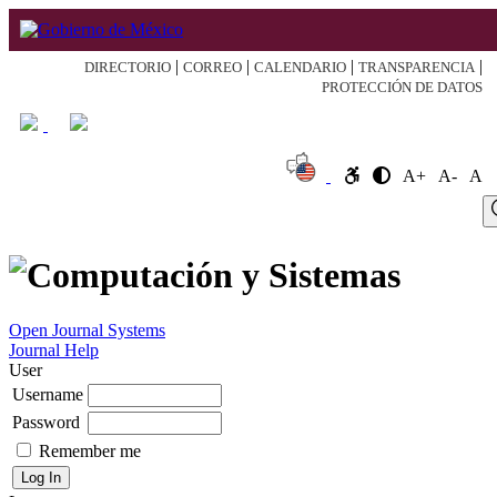
|
|
|
|
DIRECTORIO
CORREO
CALENDARIO
TRANSPARENCIA
PROTECCIÓN DE DATOS
A+
A-
A
Log
Home
About
Register
Search
Current
Archive
Announcement
In
Open Journal Systems
Journal Help
User
Username
Password
Remember me