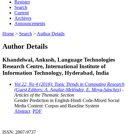
Register
Search
Current
Archives
Announcements
Home
>
Search
>
Author Details
Author Details
Khandelwal, Ankush, Language Technologies
Research Centre, International Institute of
Information Technology, Hyderabad, India
Vol 22, No 4 (2018): Topic Trends in Computing Research
(Guest Editors: A. Aguilar-Meléndez, E. Moya-Sánchez)
-
Articles of the Thematic Section
Gender Prediction in English-Hindi Code-Mixed Social
Media Content: Corpus and Baseline System
Abstract
PDF
ISSN: 2007-9737