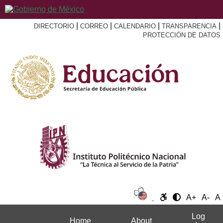
|
|
|
|
DIRECTORIO
CORREO
CALENDARIO
TRANSPARENCIA
PROTECCIÓN DE DATOS
A+
A-
A
Log
Home
About