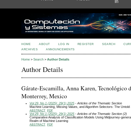
In
HOME
ABOUT
LOG IN
REGISTER
SEARCH
CUR
ARCHIVES
ANNOUNCEMENTS
Home
>
Search
>
Author Details
Author Details
Gárate-Escamilla, Anna Karen, Tecnológico 
Monterrey, Mexico
Vol 29, No 1 (2025): 29(1) 2025
- Articles of the Thematic Section
Machine Learning, Missing Values, and Algorithm Selectors: The Untold
ABSTRACT
PDF
Vol 29, No 1 (2025): 29(1) 2025
- Articles of the Thematic Section (2)
Comparative Analysis of Classification Models Using Midjourney-genera
Realm of Machine Learning
ABSTRACT
PDF