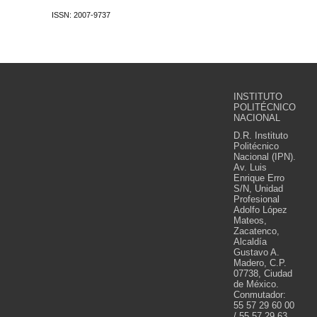
ISSN: 2007-9737
INSTITUTO
POLITÉCNICO
NACIONAL
D.R. Instituto
Politécnico
Nacional (IPN).
Av. Luis
Enrique Erro
S/N, Unidad
Profesional
Adolfo López
Mateos,
Zacatenco,
Alcaldía
Gustavo A.
Madero, C.P.
07738, Ciudad
de México.
Conmutador:
55 57 29 60 00
/ 55 57 29 63