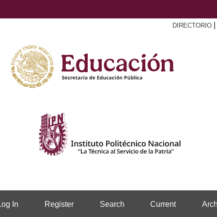
DIRECTORIO
Log In
Register
Search
Current
Arch