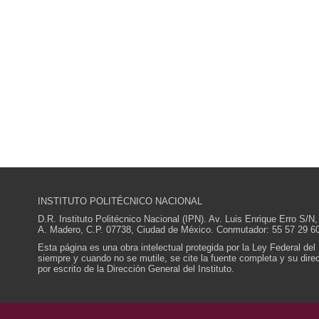
INSTITUTO POLITÉCNICO NACIONAL
D.R. Instituto Politécnico Nacional (IPN). Av. Luis Enrique Erro S
A. Madero, C.P. 07738, Ciudad de México. Conmutador: 55 57 29 60
Esta página es una obra intelectual protegida por la Ley Federal del
siempre y cuando no se mutile, se cite la fuente completa y su direcc
por escrito de la Dirección General del Instituto.