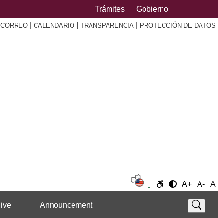
Trámites
Gobierno
|
|
|
|
CORREO
CALENDARIO
TRANSPARENCIA
PROTECCIÓN DE DATOS
A+
A-
A
ive
Announcement