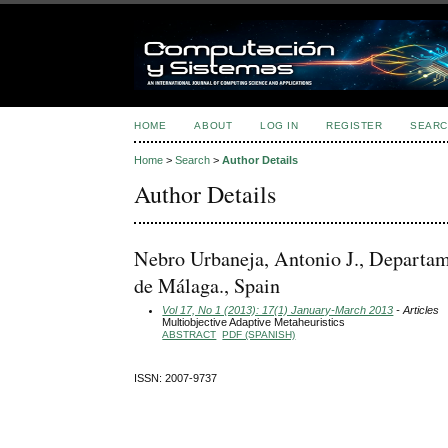
HOME
ABOUT
LOG IN
REGISTER
SEARC
Home
>
Search
>
Author Details
Author Details
Nebro Urbaneja, Antonio J., Departam
de Málaga., Spain
Vol 17, No 1 (2013): 17(1) January-March 2013
- Articles
Multiobjective Adaptive Metaheuristics
ABSTRACT
PDF (SPANISH)
ISSN: 2007-9737