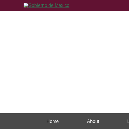
Home
About