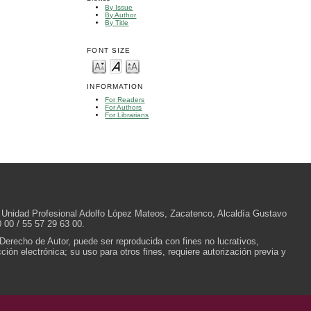
By Issue
By Author
By Title
FONT SIZE
INFORMATION
For Readers
For Authors
For Librarians
/N, Unidad Profesional Adolfo López Mateos, Zacatenco, Alcaldía Gustavo
 00 / 55 57 29 63 00.
 Derecho de Autor, puede ser reproducida con fines no lucrativos,
ión electrónica; su uso para otros fines, requiere autorización previa y