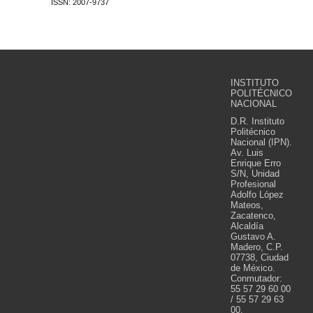
ISSN: 2007-9737
INSTITUTO
POLITÉCNICO
NACIONAL
D.R. Instituto
Politécnico
Nacional (IPN).
Av. Luis
Enrique Erro
S/N, Unidad
Profesional
Adolfo López
Mateos,
Zacatenco,
Alcaldía
Gustavo A.
Madero, C.P.
07738, Ciudad
de México.
Conmutador:
55 57 29 60 00
/ 55 57 29 63
00.