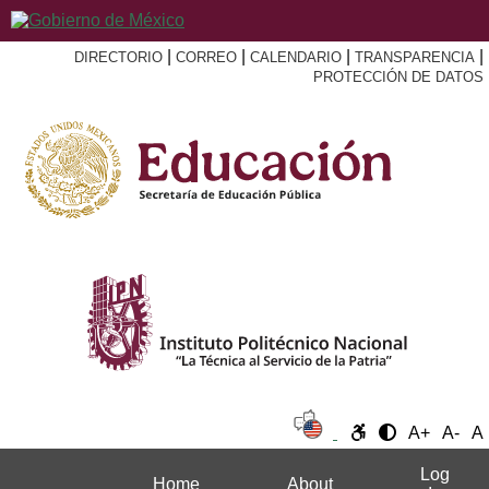
|
|
|
|
DIRECTORIO
CORREO
CALENDARIO
TRANSPARENCIA
PROTECCIÓN DE DATOS
A+
A-
A
Log
Home
About