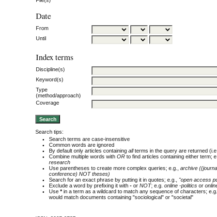
Date
From
Until
Index terms
Discipline(s)
Keyword(s)
Type
(method/approach)
Coverage
Search tips:
Search terms are case-insensitive
Common words are ignored
By default only articles containing
all
terms in the query are returned (i.e
Combine multiple words with
OR
to find articles containing either term; e
research
Use parentheses to create more complex queries; e.g.,
archive ((journ
conference) NOT theses)
Search for an exact phrase by putting it in quotes; e.g.,
"open access pu
Exclude a word by prefixing it with
-
or
NOT
; e.g.
online -politics
or
onlin
Use
*
in a term as a wildcard to match any sequence of characters; e.g
would match documents containing "sociological" or "societal"