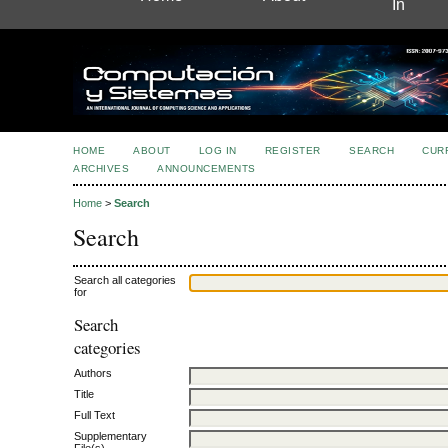
In
HOME
ABOUT
LOG IN
REGISTER
SEARCH
CUR
ARCHIVES
ANNOUNCEMENTS
Home
>
Search
Search
Search all categories
for
Search
categories
Authors
Title
Full Text
Supplementary
File(s)