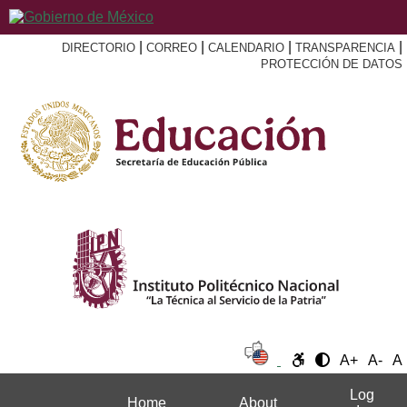
|
|
|
|
DIRECTORIO
CORREO
CALENDARIO
TRANSPARENCIA
PROTECCIÓN DE DATOS
A+
A-
A
Log
Home
About