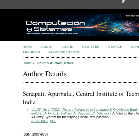
In
HOME
ABOUT
LOG IN
REGISTER
SEARCH
CUR
ARCHIVES
ANNOUNCEMENTS
Home
>
Search
>
Author Details
Author Details
Senapati, Apurbalal, Central Institute of Tech
India
Vol 26, No 1 (2022): Recent Advances in Language & Knowledge Engin
editors: D. Pinto, B. Beltrán, A. Vázquez, D. Vilariño)
- Articles of the T
A Fuzzy System for Identifying Partial Reduplication
ABSTRACT
PDF
ISSN: 2007-9737