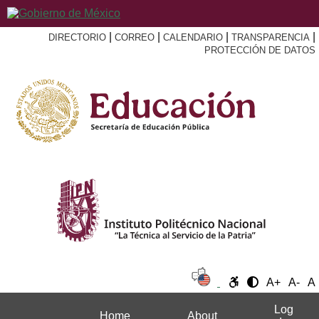
|
|
|
|
DIRECTORIO
CORREO
CALENDARIO
TRANSPARENCIA
PROTECCIÓN DE DATOS
A+
A-
A
Log
Home
About