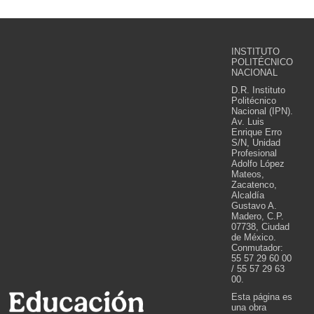
INSTITUTO
POLITÉCNICO
NACIONAL
D.R. Instituto
Politécnico
Nacional (IPN).
Av. Luis
Enrique Erro
S/N, Unidad
Profesional
Adolfo López
Mateos,
Zacatenco,
Alcaldía
Gustavo A.
Madero, C.P.
07738, Ciudad
de México.
Conmutador:
55 57 29 60 00
/ 55 57 29 63
00.
Esta página es
una obra