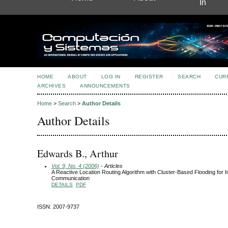
In
HOME
ABOUT
LOG IN
REGISTER
SEARCH
CUR
ARCHIVES
ANNOUNCEMENTS
Home
>
Search
>
Author Details
Author Details
Edwards B., Arthur
Vol. 9, No. 4 (2006)
- Articles
A Reactive Location Routing Algorithm with Cluster-Based Flooding for In
Communication
DETAILS
PDF
ISSN: 2007-9737