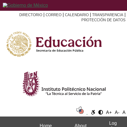
|
|
|
|
DIRECTORIO
CORREO
CALENDARIO
TRANSPARENCIA
PROTECCIÓN DE DATOS
A+
A-
A
Log
Home
About