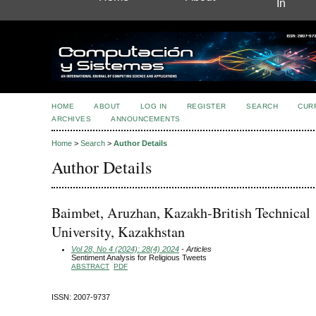
In
HOME
ABOUT
LOG IN
REGISTER
SEARCH
CUR
ARCHIVES
ANNOUNCEMENTS
Home
>
Search
>
Author Details
Author Details
Baimbet, Aruzhan, Kazakh-British Technical
University, Kazakhstan
Vol 28, No 4 (2024): 28(4) 2024
- Articles
Sentiment Analysis for Religious Tweets
ABSTRACT
PDF
ISSN: 2007-9737