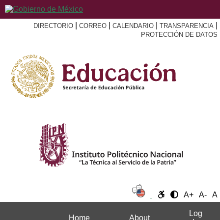
|
|
|
|
DIRECTORIO
CORREO
CALENDARIO
TRANSPARENCIA
PROTECCIÓN DE DATOS
A+
A-
A
Log
Home
About