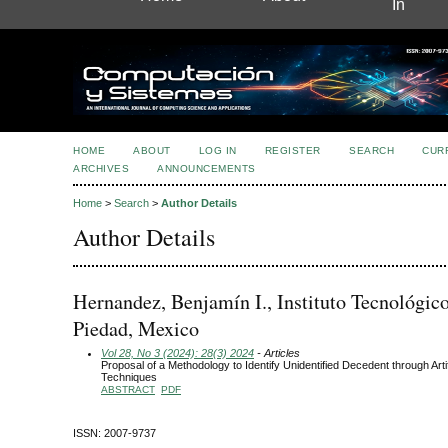
In
HOME
ABOUT
LOG IN
REGISTER
SEARCH
CUR
ARCHIVES
ANNOUNCEMENTS
Home
>
Search
>
Author Details
Author Details
Hernandez, Benjamín I., Instituto Tecnológico
Piedad, Mexico
Vol 28, No 3 (2024): 28(3) 2024
- Articles
Proposal of a Methodology to Identify Unidentified Decedent through Artifi
Techniques
ABSTRACT
PDF
ISSN: 2007-9737