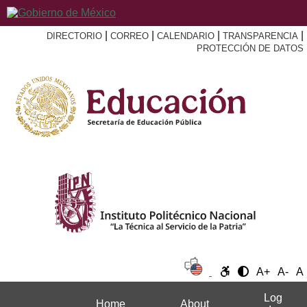
|
|
|
|
DIRECTORIO
CORREO
CALENDARIO
TRANSPARENCIA
PROTECCIÓN DE DATOS
A+
A-
A
Log
Home
About