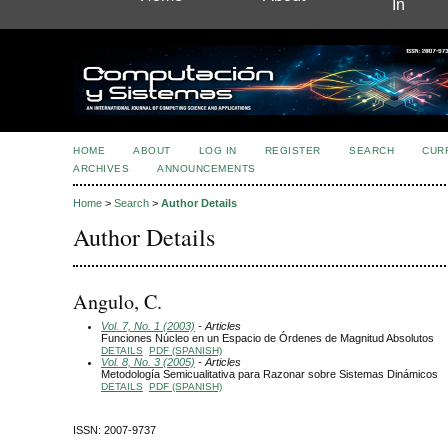
In
HOME
ABOUT
LOG IN
REGISTER
SEARCH
CUR
ARCHIVES
ANNOUNCEMENTS
Home
>
Search
>
Author Details
Author Details
Angulo, C.
Vol. 7, No. 1 (2003)
- Articles
Funciones Núcleo en un Espacio de Órdenes de Magnitud Absolutos
DETAILS
PDF (SPANISH)
Vol. 8, No. 3 (2005)
- Articles
Metodología Semicualitativa para Razonar sobre Sistemas Dinámicos
DETAILS
PDF (SPANISH)
ISSN: 2007-9737