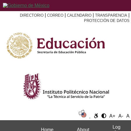
|
|
|
|
DIRECTORIO
CORREO
CALENDARIO
TRANSPARENCIA
PROTECCIÓN DE DATOS
A+
A-
A
Log
Home
About