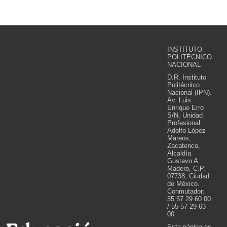
INSTITUTO
POLITÉCNICO
NACIONAL
D.R. Instituto
Politécnico
Nacional (IPN).
Av. Luis
Enrique Erro
S/N, Unidad
Profesional
Adolfo López
Mateos,
Zacatenco,
Alcaldía
Gustavo A.
Madero, C.P.
07738, Ciudad
de México.
Conmutador:
55 57 29 60 00
/ 55 57 29 63
00.
Esta página es