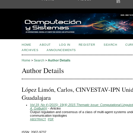
In
HOME
ABOUT
LOG IN
REGISTER
SEARCH
CUR
ARCHIVES
ANNOUNCEMENTS
Home
>
Search
>
Author Details
Author Details
López Limón, Carlos, CINVESTAV-IPN Uni
Guadalajara
Vol 19, No 4 (2015): 19(4) 2015 Thematic issue: Computational Linguisti
A. Gelbukh)
- Articles
Output regulation and consensus of a class of multi-agent systems und
communication topologies
ABSTRACT
PDF
ISSN: 2007-9737