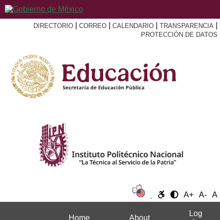
|
|
|
|
DIRECTORIO
CORREO
CALENDARIO
TRANSPARENCIA
PROTECCIÓN DE DATOS
A+
A-
A
Log
Home
About