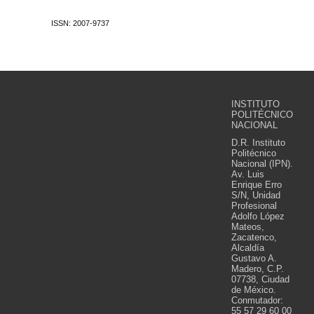
ISSN: 2007-9737
INSTITUTO
POLITÉCNICO
NACIONAL
D.R. Instituto
Politécnico
Nacional (IPN).
Av. Luis
Enrique Erro
S/N, Unidad
Profesional
Adolfo López
Mateos,
Zacatenco,
Alcaldía
Gustavo A.
Madero, C.P.
07738, Ciudad
de México.
Conmutador:
55 57 29 60 00