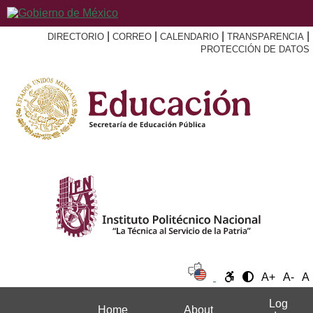
|
|
|
|
DIRECTORIO
CORREO
CALENDARIO
TRANSPARENCIA
PROTECCIÓN DE DATOS
A+
A-
A
Log
Home
About