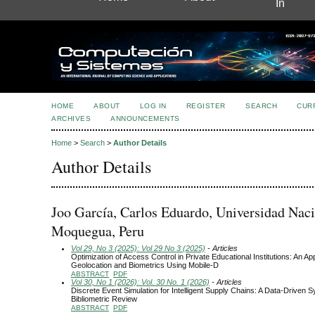
In
HOME
ABOUT
LOG IN
REGISTER
SEARCH
CUR
ARCHIVES
ANNOUNCEMENTS
Home
>
Search
>
Author Details
Author Details
Joo García, Carlos Eduardo, Universidad Naci
Moquegua, Peru
Vol 29, No 3 (2025): Vol 29 No 3 (2025)
- Articles
Optimization of Access Control in Private Educational Institutions: An A
Geolocation and Biometrics Using Mobile-D
ABSTRACT
PDF
Vol 30, No 1 (2026): Vol. 30 No. 1 (2026)
- Articles
Discrete Event Simulation for Intelligent Supply Chains: A Data-Driven 
Bibliometric Review
ABSTRACT
PDF