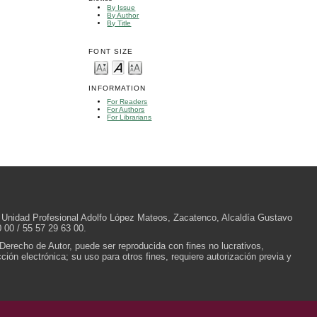
By Issue
By Author
By Title
FONT SIZE
INFORMATION
For Readers
For Authors
For Librarians
/N, Unidad Profesional Adolfo López Mateos, Zacatenco, Alcaldía Gustavo
 00 / 55 57 29 63 00.
 Derecho de Autor, puede ser reproducida con fines no lucrativos,
ión electrónica; su uso para otros fines, requiere autorización previa y