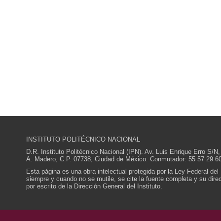
INSTITUTO POLITÉCNICO NACIONAL
D.R. Instituto Politécnico Nacional (IPN). Av. Luis Enrique Erro S
A. Madero, C.P. 07738, Ciudad de México. Conmutador: 55 57 29 60
Esta página es una obra intelectual protegida por la Ley Federal del
siempre y cuando no se mutile, se cite la fuente completa y su direcc
por escrito de la Dirección General del Instituto.