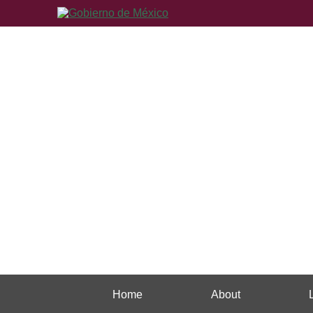
Home
About