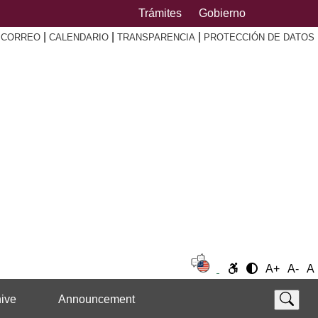
Trámites
Gobierno
|
|
|
|
CORREO
CALENDARIO
TRANSPARENCIA
PROTECCIÓN DE DATOS
A+
A-
A
ive
Announcement