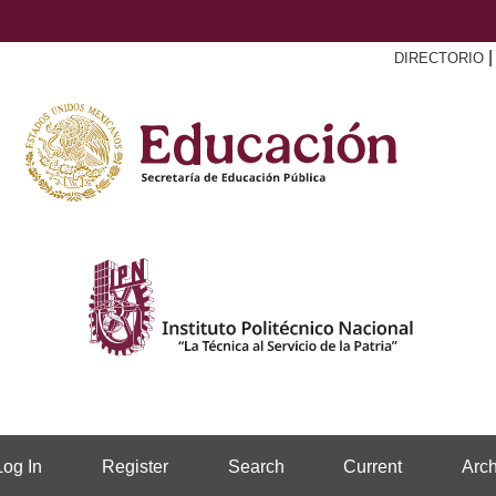
DIRECTORIO
Log In
Register
Search
Current
Arch