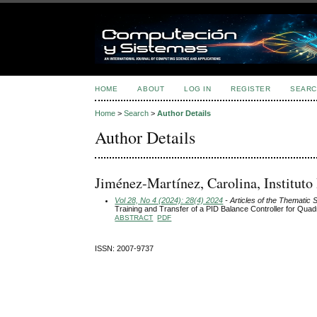
HOME
ABOUT
LOG IN
REGISTER
SEARC
Home
>
Search
>
Author Details
Author Details
Jiménez-Martínez, Carolina, Instituto
Vol 28, No 4 (2024): 28(4) 2024
- Articles of the Thematic 
Training and Transfer of a PID Balance Controller for Qua
ABSTRACT
PDF
ISSN: 2007-9737