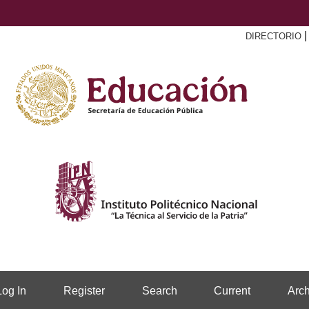
DIRECTORIO
Log In
Register
Search
Current
Arch