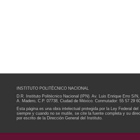
INSTITUTO POLITÉCNICO NACIONAL
D.R. Instituto Politécnico Nacional (IPN). Av. Luis Enrique Erro S
A. Madero, C.P. 07738, Ciudad de México. Conmutador: 55 57 29 60
Esta página es una obra intelectual protegida por la Ley Federal del
siempre y cuando no se mutile, se cite la fuente completa y su direcc
por escrito de la Dirección General del Instituto.