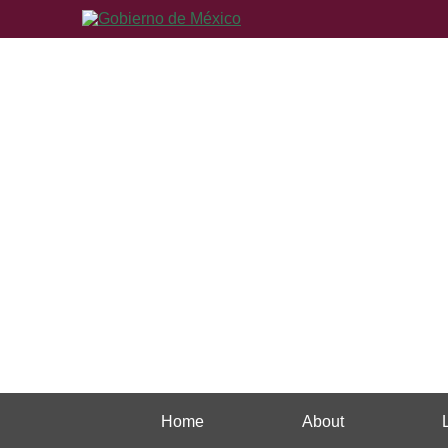
Home
About