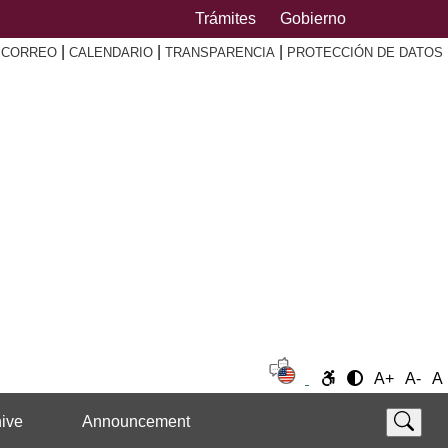
Trámites
Gobierno
|
|
|
|
CORREO
CALENDARIO
TRANSPARENCIA
PROTECCIÓN DE DATOS
A+
A-
A
ive
Announcement