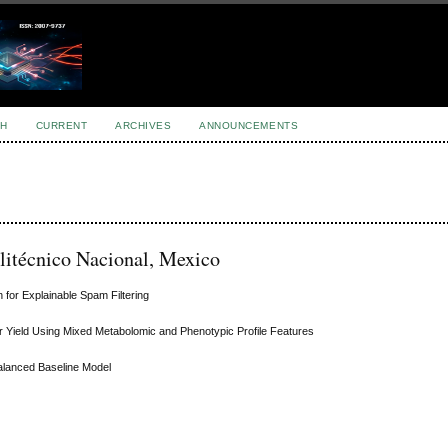
H
CURRENT
ARCHIVES
ANNOUNCEMENTS
olitécnico Nacional, Mexico
 for Explainable Spam Filtering
 Yield Using Mixed Metabolomic and Phenotypic Profile Features
Balanced Baseline Model