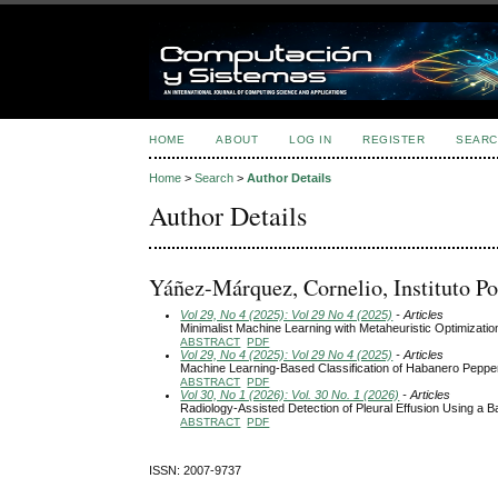
HOME
ABOUT
LOG IN
REGISTER
SEARC
Home
>
Search
>
Author Details
Author Details
Yáñez-Márquez, Cornelio, Instituto P
Vol 29, No 4 (2025): Vol 29 No 4 (2025)
- Articles
Minimalist Machine Learning with Metaheuristic Optimization
ABSTRACT
PDF
Vol 29, No 4 (2025): Vol 29 No 4 (2025)
- Articles
Machine Learning-Based Classification of Habanero Pepper
ABSTRACT
PDF
Vol 30, No 1 (2026): Vol. 30 No. 1 (2026)
- Articles
Radiology-Assisted Detection of Pleural Effusion Using a 
ABSTRACT
PDF
ISSN: 2007-9737