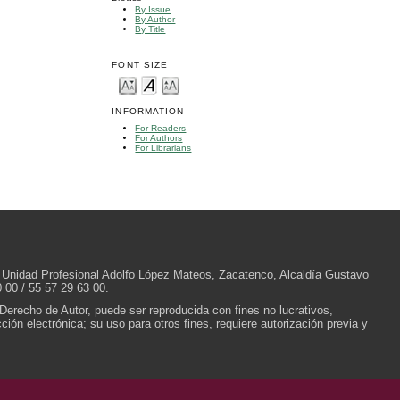
By Issue
By Author
By Title
FONT SIZE
INFORMATION
For Readers
For Authors
For Librarians
/N, Unidad Profesional Adolfo López Mateos, Zacatenco, Alcaldía Gustavo
 00 / 55 57 29 63 00.
 Derecho de Autor, puede ser reproducida con fines no lucrativos,
ión electrónica; su uso para otros fines, requiere autorización previa y