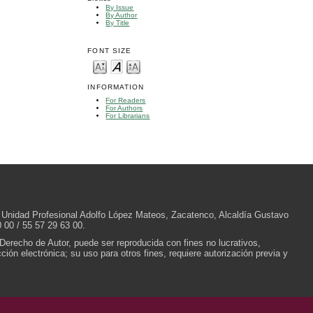
By Issue
By Author
By Title
FONT SIZE
INFORMATION
For Readers
For Authors
For Librarians
/N, Unidad Profesional Adolfo López Mateos, Zacatenco, Alcaldía Gustavo
 00 / 55 57 29 63 00.
 Derecho de Autor, puede ser reproducida con fines no lucrativos,
ión electrónica; su uso para otros fines, requiere autorización previa y