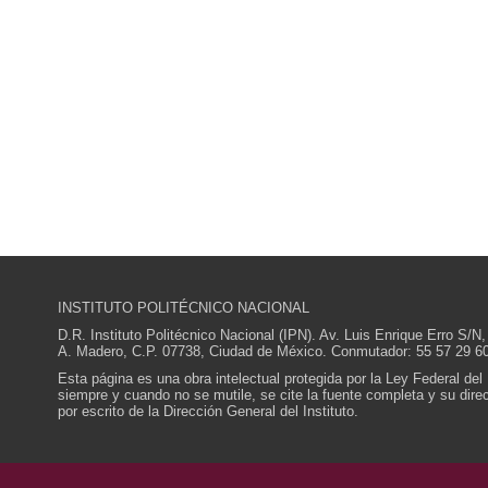
INSTITUTO POLITÉCNICO NACIONAL
D.R. Instituto Politécnico Nacional (IPN). Av. Luis Enrique Erro S
A. Madero, C.P. 07738, Ciudad de México. Conmutador: 55 57 29 60
Esta página es una obra intelectual protegida por la Ley Federal del
siempre y cuando no se mutile, se cite la fuente completa y su direcc
por escrito de la Dirección General del Instituto.