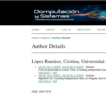
HOME
ABOUT
LOG IN
REGISTER
SEARC
Home
>
Search
>
Author Details
Author Details
López Ramírez, Cristina, Universida
Vol 29, No 4 (2025): Vol 29 No 4 (2025)
- Articles
From Exponential to Linear Time: Counting Independent Se
ABSTRACT
PDF
Vol 29, No 4 (2025): Vol 29 No 4 (2025)
- Articles
Algorithm for Counting Independent Sets on Regular and I
ABSTRACT
PDF
ISSN: 2007-9737