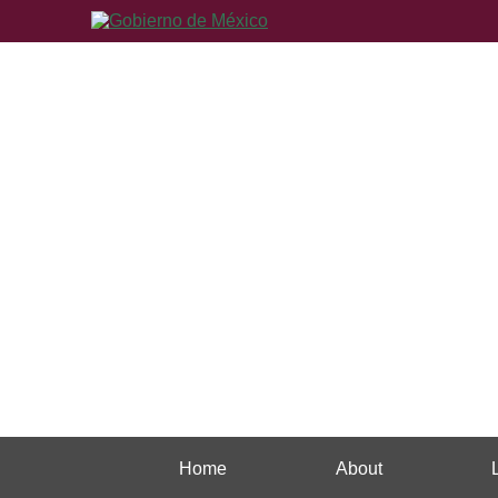
Home
About