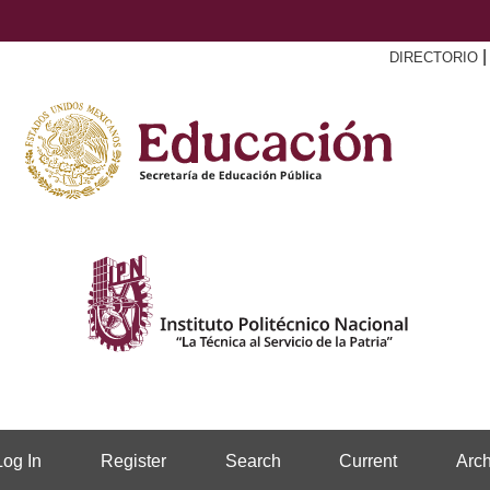
DIRECTORIO
Log In
Register
Search
Current
Arch