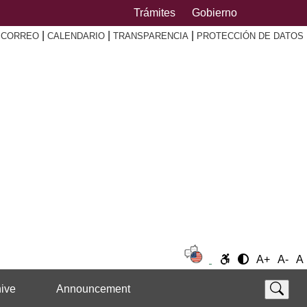
Trámites
Gobierno
|
|
|
|
CORREO
CALENDARIO
TRANSPARENCIA
PROTECCIÓN DE DATOS
A+
A-
A
ive
Announcement