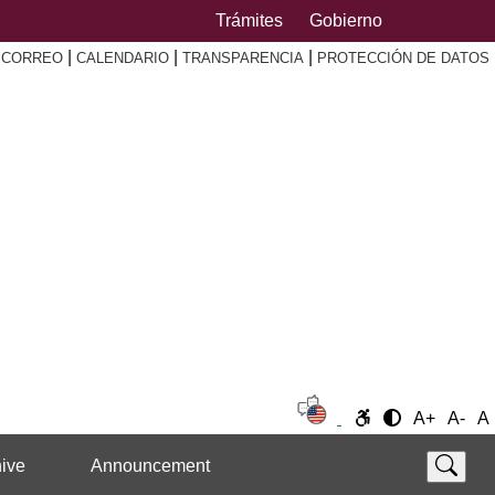
Trámites
Gobierno
|
|
|
|
CORREO
CALENDARIO
TRANSPARENCIA
PROTECCIÓN DE DATOS
A+
A-
A
ive
Announcement