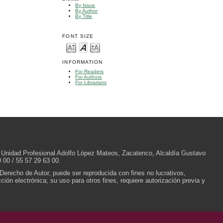
By Issue
By Author
By Title
FONT SIZE
INFORMATION
For Readers
For Authors
For Librarians
/N, Unidad Profesional Adolfo López Mateos, Zacatenco, Alcaldía Gustavo
 00 / 55 57 29 63 00.
 Derecho de Autor, puede ser reproducida con fines no lucrativos,
ión electrónica; su uso para otros fines, requiere autorización previa y