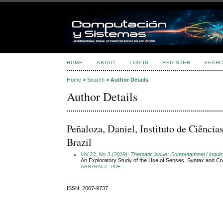
HOME
ABOUT
LOG IN
REGISTER
SEARC
Home
>
Search
>
Author Details
Author Details
Peñaloza, Daniel, Instituto de Ciênci
Brazil
Vol 23, No 3 (2019): Thematic issue: Computational Linguis
An Exploratory Study of the Use of Senses, Syntax and Cros
ABSTRACT
PDF
ISSN: 2007-9737