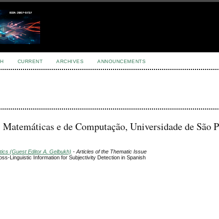
H
CURRENT
ARCHIVES
ANNOUNCEMENTS
as Matemáticas e de Computação, Universidade de São P
tics (Guest Editor A. Gelbukh)
- Articles of the Thematic Issue
s-Linguistic Information for Subjectivity Detection in Spanish