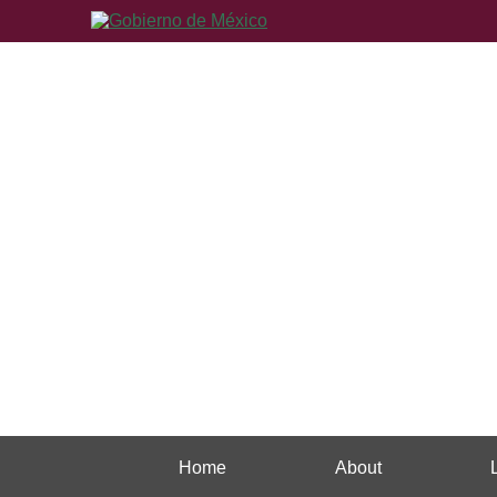
Home
About