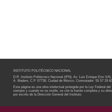
INSTITUTO POLITÉCNICO NACIONAL
D.R. Instituto Politécnico Nacional (IPN). Av. Luis Enrique Erro S
A. Madero, C.P. 07738, Ciudad de México. Conmutador: 55 57 29 60
Esta página es una obra intelectual protegida por la Ley Federal del
siempre y cuando no se mutile, se cite la fuente completa y su direcc
por escrito de la Dirección General del Instituto.