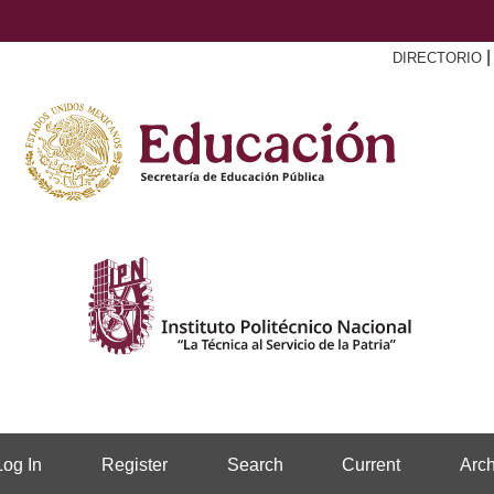
DIRECTORIO
Log In
Register
Search
Current
Arch