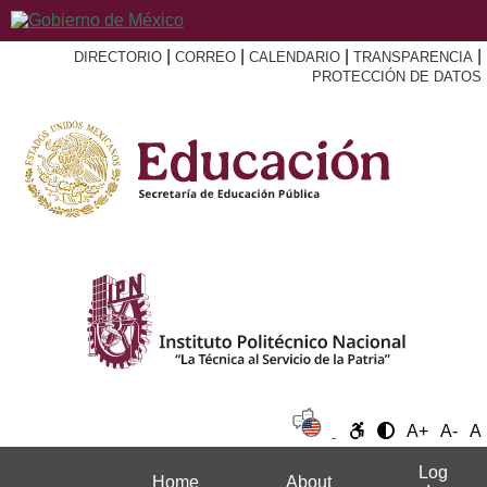
|
|
|
|
DIRECTORIO
CORREO
CALENDARIO
TRANSPARENCIA
PROTECCIÓN DE DATOS
A+
A-
A
Log
Home
About