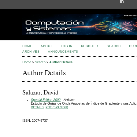
In
HOME
ABOUT
LOG IN
REGISTER
SEARCH
CUR
ARCHIVES
ANNOUNCEMENTS
Home
>
Search
>
Author Details
Author Details
Salazar, David
Special Edition 2002
- Articles
Estudio de Guías de Onda Angostas de Índice de Gradiente y sus Apli
DETAILS
PDF (SPANISH)
ISSN: 2007-9737