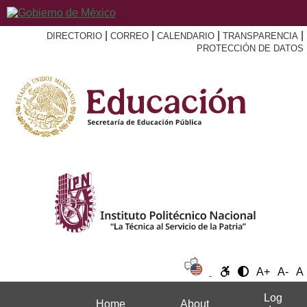
|
|
|
|
DIRECTORIO
CORREO
CALENDARIO
TRANSPARENCIA
PROTECCIÓN DE DATOS
A+
A-
A
Log
Home
About