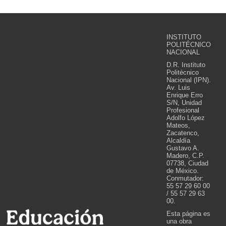
INSTITUTO
POLITÉCNICO
NACIONAL
D.R. Instituto
Politécnico
Nacional (IPN).
Av. Luis
Enrique Erro
S/N, Unidad
Profesional
Adolfo López
Mateos,
Zacatenco,
Alcaldía
Gustavo A.
Madero, C.P.
07738, Ciudad
de México.
Conmutador:
55 57 29 60 00
/ 55 57 29 63
00.
Esta página es
una obra