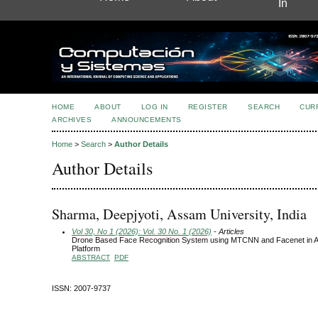
In
HOME
ABOUT
LOG IN
REGISTER
SEARCH
CUR
ARCHIVES
ANNOUNCEMENTS
Home
>
Search
>
Author Details
Author Details
Sharma, Deepjyoti, Assam University, India
Vol 30, No 1 (2026): Vol. 30 No. 1 (2026)
- Articles
Drone Based Face Recognition System using MTCNN and Facenet in Ar
Platform
ABSTRACT
PDF
ISSN: 2007-9737