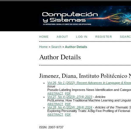
HOME
ABOUT
LOG IN
REGISTER
SEARC
Home
>
Search
>
Author Details
Author Details
Jimenez, Diana, Instituto Politécnico
Vol 26, No 1 (2022): Recent Advances in Language & Knowle
Issue
Pseudo-Labeling Improves News Identification and Categor
ABSTRACT
PDF
Vol 27, No 4 (2023): 27(4) 2023
- Articles
PoSLemma: How Traditional Machine Learning and Linguist
ABSTRACT
PDF
Vol 28, No 4 (2024): 28(4) 2024
- Articles of the Thematic 
Exploring Personality Traits: A Big Five Profiling of Fiction
ABSTRACT
PDF
ISSN: 2007-9737