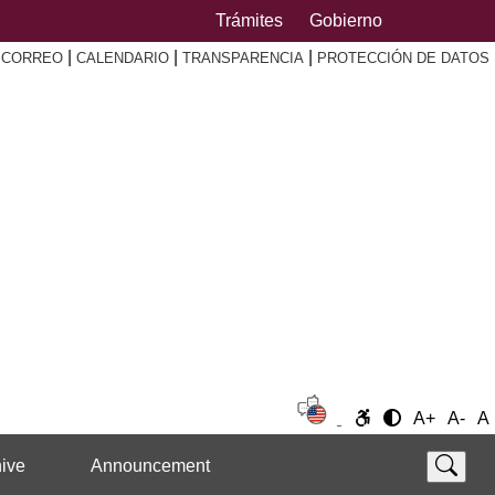
Trámites
Gobierno
|
|
|
|
CORREO
CALENDARIO
TRANSPARENCIA
PROTECCIÓN DE DATOS
A+
A-
A
ive
Announcement