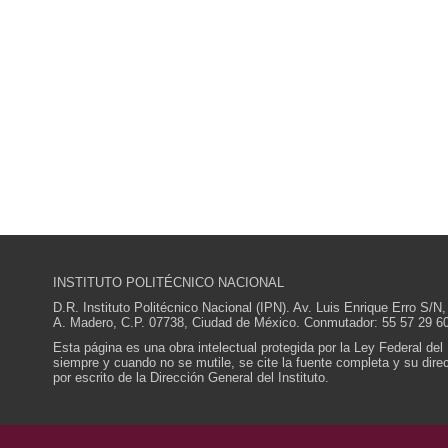
INSTITUTO POLITÉCNICO NACIONAL
D.R. Instituto Politécnico Nacional (IPN). Av. Luis Enrique Erro S
A. Madero, C.P. 07738, Ciudad de México. Conmutador: 55 57 29 60
Esta página es una obra intelectual protegida por la Ley Federal del
siempre y cuando no se mutile, se cite la fuente completa y su direcc
por escrito de la Dirección General del Instituto.