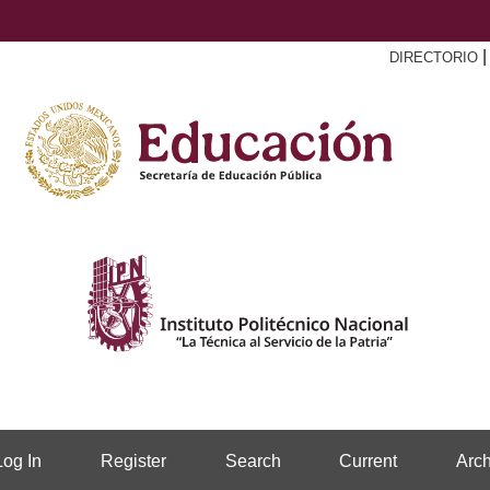
DIRECTORIO
Log In
Register
Search
Current
Arch