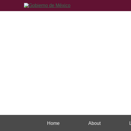
Home
About