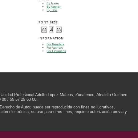
By Issue
By Author
By Title
FONT SIZE
INFORMATION
For Readers
For Authors
For Librarians
/N, Unidad Profesional Adolfo López Mateos, Zacatenco, Alcaldía Gustavo
 00 / 55 57 29 63 00.
 Derecho de Autor, puede ser reproducida con fines no lucrativos,
ión electrónica; su uso para otros fines, requiere autorización previa y