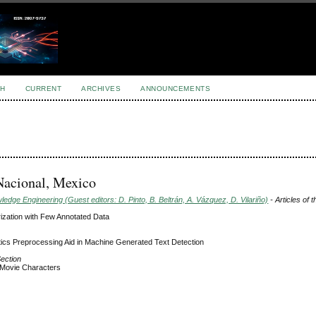
H
CURRENT
ARCHIVES
ANNOUNCEMENTS
 Nacional, Mexico
dge Engineering (Guest editors: D. Pinto, B. Beltrán, A. Vázquez, D. Vilariño)
- Articles of 
ization with Few Annotated Data
ics Preprocessing Aid in Machine Generated Text Detection
Section
al Movie Characters