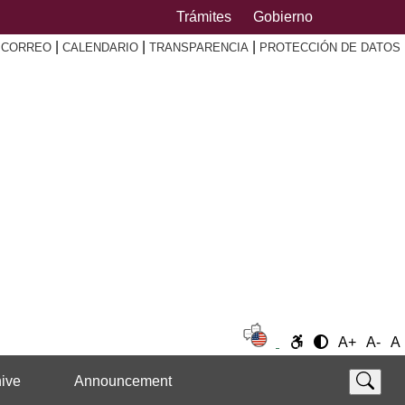
Trámites
Gobierno
|
|
|
|
CORREO
CALENDARIO
TRANSPARENCIA
PROTECCIÓN DE DATOS
A+
A-
A
ive
Announcement