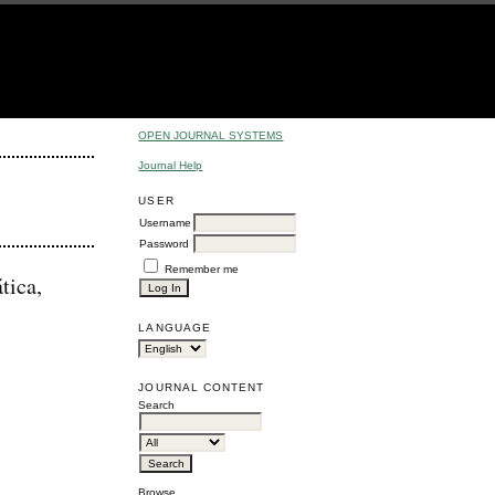
OPEN JOURNAL SYSTEMS
Journal Help
USER
Username
Password
Remember me
tica,
LANGUAGE
JOURNAL CONTENT
Search
Browse