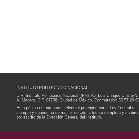
INSTITUTO POLITÉCNICO NACIONAL
D.R. Instituto Politécnico Nacional (IPN). Av. Luis Enrique Erro S
A. Madero, C.P. 07738, Ciudad de México. Conmutador: 55 57 29 60
Esta página es una obra intelectual protegida por la Ley Federal del
siempre y cuando no se mutile, se cite la fuente completa y su direcc
por escrito de la Dirección General del Instituto.