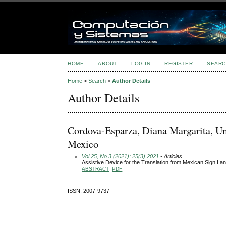
HOME
ABOUT
LOG IN
REGISTER
SEARC
Home
>
Search
>
Author Details
Author Details
Cordova-Esparza, Diana Margarita, Un
Mexico
Vol 25, No 3 (2021): 25(3) 2021
- Articles
Assistive Device for the Translation from Mexican Sign L
ABSTRACT
PDF
ISSN: 2007-9737