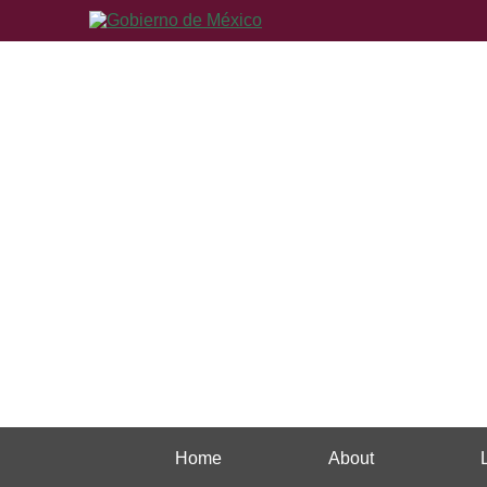
Home
About