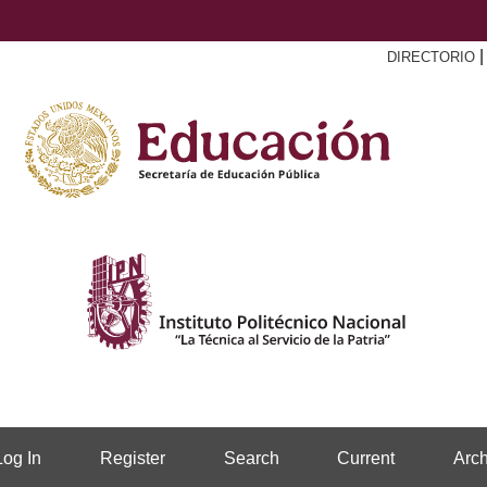
DIRECTORIO
Log In
Register
Search
Current
Arch