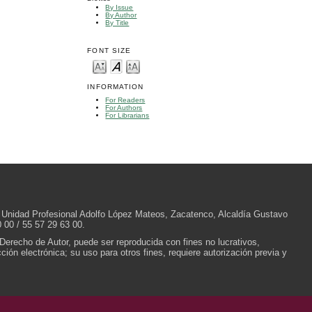
By Issue
By Author
By Title
FONT SIZE
INFORMATION
For Readers
For Authors
For Librarians
/N, Unidad Profesional Adolfo López Mateos, Zacatenco, Alcaldía Gustavo
 00 / 55 57 29 63 00.
 Derecho de Autor, puede ser reproducida con fines no lucrativos,
ión electrónica; su uso para otros fines, requiere autorización previa y