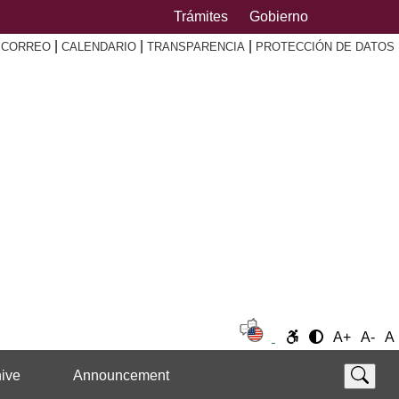
Trámites
Gobierno
|
|
|
|
CORREO
CALENDARIO
TRANSPARENCIA
PROTECCIÓN DE DATOS
A+
A-
A
ive
Announcement