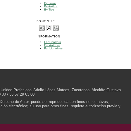
By Issue
By Author
By Title
FONT SIZE
INFORMATION
For Readers
For Authors
For Librarians
/N, Unidad Profesional Adolfo López Mateos, Zacatenco, Alcaldía Gustavo
 00 / 55 57 29 63 00.
 Derecho de Autor, puede ser reproducida con fines no lucrativos,
ión electrónica; su uso para otros fines, requiere autorización previa y