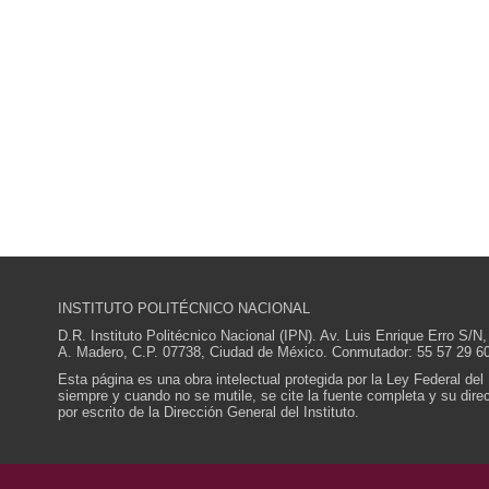
INSTITUTO POLITÉCNICO NACIONAL
D.R. Instituto Politécnico Nacional (IPN). Av. Luis Enrique Erro S
A. Madero, C.P. 07738, Ciudad de México. Conmutador: 55 57 29 60
Esta página es una obra intelectual protegida por la Ley Federal del
siempre y cuando no se mutile, se cite la fuente completa y su direcc
por escrito de la Dirección General del Instituto.