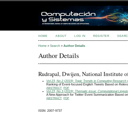
HOME
ABOUT
LOG IN
REGISTER
SEARC
Home
>
Search
>
Author Details
Author Details
Rudrapal, Dwijen, National Institute o
Vol 23, No 2 (2019): Topic Trends in Computing Research 
Ranking of Event-focused English Tweets Based on Relev
ABSTRACT
PDF
Vol 23, No 3 (2019): Thematic issue: Computational Linguis
A New Approach for Twitter Event Summarization Based on S
ABSTRACT
PDF
ISSN: 2007-9737