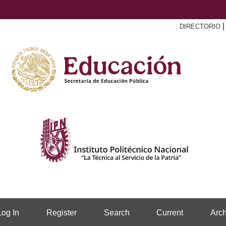
DIRECTORIO
Log In
Register
Search
Current
Arch