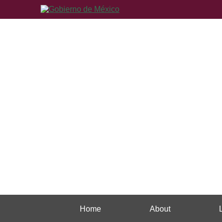
Home
About