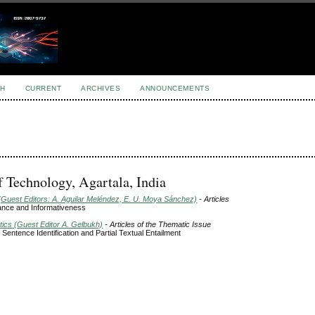
H
CURRENT
ARCHIVES
ANNOUNCEMENTS
f Technology, Agartala, India
(Guest Editors: A. Aguilar Meléndez, E. U. Moya Sánchez)
- Articles
ance and Informativeness
tics (Guest Editor A. Gelbukh)
- Articles of the Thematic Issue
entence Identification and Partial Textual Entailment