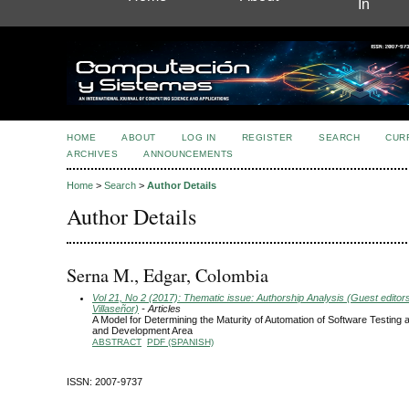
In
HOME
ABOUT
LOG IN
REGISTER
SEARCH
CUR
ARCHIVES
ANNOUNCEMENTS
Home
>
Search
>
Author Details
Author Details
Serna M., Edgar, Colombia
Vol 21, No 2 (2017): Thematic issue: Authorship Analysis (Guest editor
Villaseñor)
- Articles
A Model for Determining the Maturity of Automation of Software Testing
and Development Area
ABSTRACT
PDF (SPANISH)
ISSN: 2007-9737