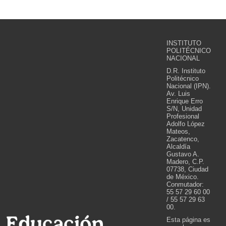
INSTITUTO
POLITÉCNICO
NACIONAL
D.R. Instituto
Politécnico
Nacional (IPN).
Av. Luis
Enrique Erro
S/N, Unidad
Profesional
Adolfo López
Mateos,
Zacatenco,
Alcaldía
Gustavo A.
Madero, C.P.
07738, Ciudad
de México.
Conmutador:
55 57 29 60 00
/ 55 57 29 63
00.
Esta página es