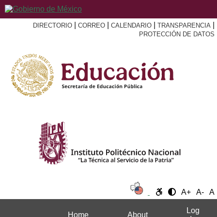
|
|
|
|
DIRECTORIO
CORREO
CALENDARIO
TRANSPARENCIA
PROTECCIÓN DE DATOS
A+
A-
A
Log
Home
About