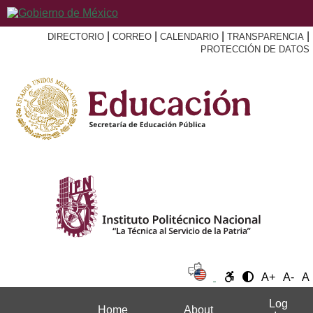
|
|
|
|
DIRECTORIO
CORREO
CALENDARIO
TRANSPARENCIA
PROTECCIÓN DE DATOS
A+
A-
A
Log
Home
About