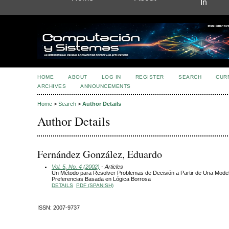
In
HOME
ABOUT
LOG IN
REGISTER
SEARCH
CUR
ARCHIVES
ANNOUNCEMENTS
Home
>
Search
>
Author Details
Author Details
Fernández González, Eduardo
Vol. 5, No. 4 (2002)
- Articles
Un Método para Resolver Problemas de Decisión a Partir de Una Model
Preferencias Basada en Lógica Borrosa
DETAILS
PDF (SPANISH)
ISSN: 2007-9737