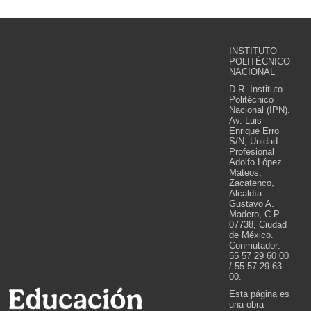
INSTITUTO
POLITÉCNICO
NACIONAL
D.R. Instituto
Politécnico
Nacional (IPN).
Av. Luis
Enrique Erro
S/N, Unidad
Profesional
Adolfo López
Mateos,
Zacatenco,
Alcaldía
Gustavo A.
Madero, C.P.
07738, Ciudad
de México.
Conmutador:
55 57 29 60 00
/ 55 57 29 63
00.
Esta página es
una obra