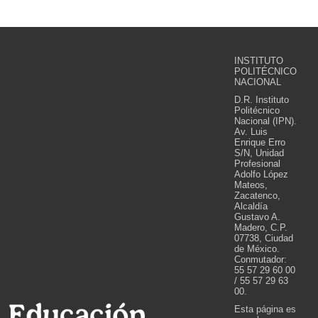
INSTITUTO
POLITÉCNICO
NACIONAL
D.R. Instituto
Politécnico
Nacional (IPN).
Av. Luis
Enrique Erro
S/N, Unidad
Profesional
Adolfo López
Mateos,
Zacatenco,
Alcaldía
Gustavo A.
Madero, C.P.
07738, Ciudad
de México.
Conmutador:
55 57 29 60 00
/ 55 57 29 63
00.
Esta página es