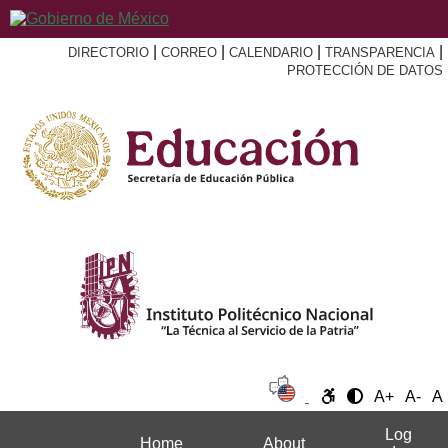
|
|
|
|
DIRECTORIO
CORREO
CALENDARIO
TRANSPARENCIA
PROTECCIÓN DE DATOS
A+
A-
A
Log
Home
About