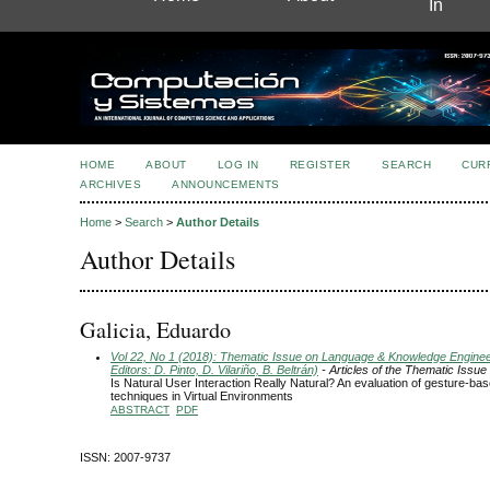
In
HOME
ABOUT
LOG IN
REGISTER
SEARCH
CUR
ARCHIVES
ANNOUNCEMENTS
Home
>
Search
>
Author Details
Author Details
Galicia, Eduardo
Vol 22, No 1 (2018): Thematic Issue on Language & Knowledge Engine
Editors: D. Pinto, D. Vilariño, B. Beltrán)
- Articles of the Thematic Issue
Is Natural User Interaction Really Natural? An evaluation of gesture-ba
techniques in Virtual Environments
ABSTRACT
PDF
ISSN: 2007-9737