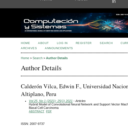
In
HOME
ABOUT
LOG IN
REGISTER
SEARCH
CUR
ARCHIVES
ANNOUNCEMENTS
Home
>
Search
>
Author Details
Author Details
Calderón Vilca, Edwin F., Universidad Nacion
Altiplano, Peru
Vol 25, No 1 (2021): 25(1) 2021
- Articles
Hybrid Model of Convolutional Neural Network and Support Vector Machi
Basal Cell Carcinoma
ABSTRACT
PDF
ISSN: 2007-9737