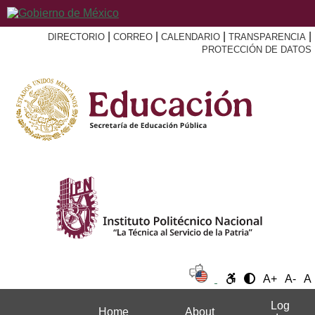
|
|
|
|
DIRECTORIO
CORREO
CALENDARIO
TRANSPARENCIA
PROTECCIÓN DE DATOS
A+
A-
A
Log
Home
About