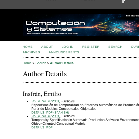
In
HOME
ABOUT
LOG IN
REGISTER
SEARCH
CUR
ARCHIVES
ANNOUNCEMENTS
Home
>
Search
>
Author Details
Author Details
Insfrán, Emilio
Vol. 4, No. 4 (2001)
- Articles
Especificación de Temporalidad en Entornos Automáticos de Producció
Partir de Modelos Conceptuales Objetuales
DETAILS
PDF (SPANISH)
Vol. 4, No. 4 (2001)
- Articles
Temporality Specification in Automatic Production Software Environmen
Object-Oriented Conceptual Models.
DETAILS
PDF