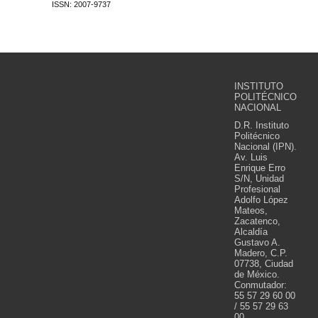
ISSN: 2007-9737
INSTITUTO
POLITÉCNICO
NACIONAL
D.R. Instituto
Politécnico
Nacional (IPN).
Av. Luis
Enrique Erro
S/N, Unidad
Profesional
Adolfo López
Mateos,
Zacatenco,
Alcaldía
Gustavo A.
Madero, C.P.
07738, Ciudad
de México.
Conmutador:
55 57 29 60 00
/ 55 57 29 63
00.