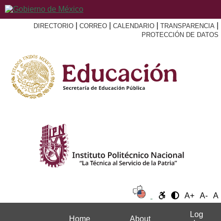
|
|
|
|
DIRECTORIO
CORREO
CALENDARIO
TRANSPARENCIA
PROTECCIÓN DE DATOS
A+
A-
A
Log
Home
About