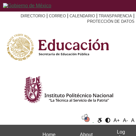
|
|
|
|
DIRECTORIO
CORREO
CALENDARIO
TRANSPARENCIA
PROTECCIÓN DE DATOS
A+
A-
A
Log
Home
About