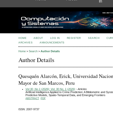
In
HOME
ABOUT
LOG IN
REGISTER
SEARCH
CUR
ARCHIVES
ANNOUNCEMENTS
Home
>
Search
>
Author Details
Author Details
Quesquén Alarcón, Erick, Universidad Nacion
Mayor de San Marcos, Peru
Vol 30, No 1 (2026): Vol. 30 No. 1 (2026)
- Articles
Artificial Intelligence Applied to Crime Prediction: A Bibliometric and Sys
Predictive Models, Spatio-Temporal Data, and Emerging Frontiers
ABSTRACT
PDF
ISSN: 2007-9737