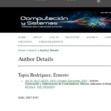
In
HOME
ABOUT
LOG IN
REGISTER
SEARCH
CUR
ARCHIVES
ANNOUNCEMENTS
Home
>
Search
>
Author Details
Author Details
Tapia Rodríguez, Ernesto
Vol 14, No 2 (2010): 14(2) October-December 2010
- Articles
Generación y Optimización de Controladores Difusos Utilizando el M
DETAILS
PDF (SPANISH)
ISSN: 2007-9737