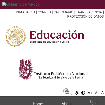
|
|
|
|
DIRECTORIO
CORREO
CALENDARIO
TRANSPARENCIA
PROTECCIÓN DE DATOS
A+
A-
A
Log
Home
About