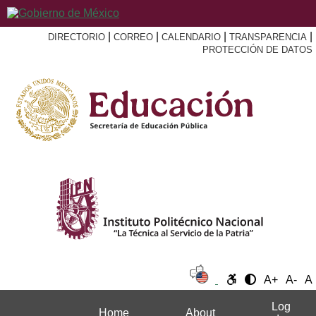
|
|
|
|
DIRECTORIO
CORREO
CALENDARIO
TRANSPARENCIA
PROTECCIÓN DE DATOS
A+
A-
A
Log
Home
About