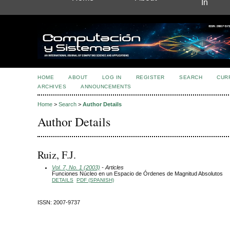
In
HOME
ABOUT
LOG IN
REGISTER
SEARCH
CUR
ARCHIVES
ANNOUNCEMENTS
Home
>
Search
>
Author Details
Author Details
Ruiz, F.J.
Vol. 7, No. 1 (2003)
- Articles
Funciones Núcleo en un Espacio de Órdenes de Magnitud Absolutos
DETAILS
PDF (SPANISH)
ISSN: 2007-9737