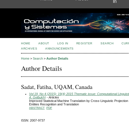
In
HOME
ABOUT
LOG IN
REGISTER
SEARCH
CUR
ARCHIVES
ANNOUNCEMENTS
Home
>
Search
>
Author Details
Author Details
Sadat, Fatiha, UQAM, Canada
Vol 19, No 4 (2015): 19(4) 2015 Thematic issue: Computational Linguisti
A. Gelbukh)
- Articles
Improved Statistical Machine Translation by Cross-Linguistic Projectio
Entities Recognition and Translation
ABSTRACT
PDF
ISSN: 2007-9737