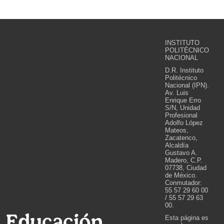
INSTITUTO
POLITÉCNICO
NACIONAL
D.R. Instituto
Politécnico
Nacional (IPN).
Av. Luis
Enrique Erro
S/N, Unidad
Profesional
Adolfo López
Mateos,
Zacatenco,
Alcaldía
Gustavo A.
Madero, C.P.
07738, Ciudad
de México.
Conmutador:
55 57 29 60 00
/ 55 57 29 63
00.
Esta página es