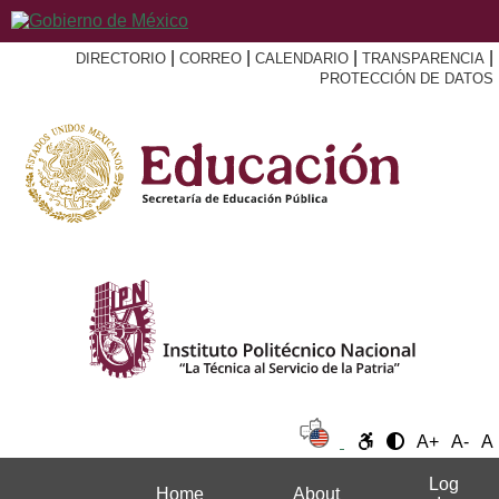
|
|
|
|
DIRECTORIO
CORREO
CALENDARIO
TRANSPARENCIA
PROTECCIÓN DE DATOS
A+
A-
A
Log
Home
About