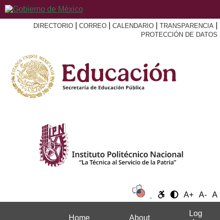
|
|
|
|
DIRECTORIO
CORREO
CALENDARIO
TRANSPARENCIA
PROTECCIÓN DE DATOS
A+
A-
A
Log
Home
About