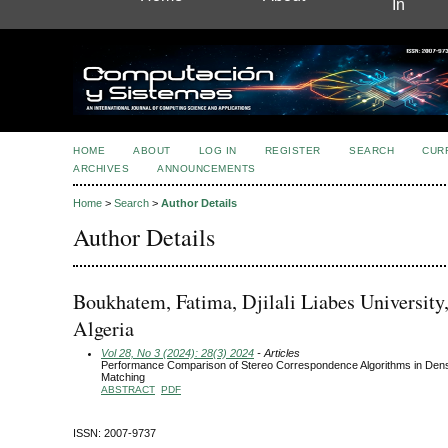
In
HOME
ABOUT
LOG IN
REGISTER
SEARCH
CUR
ARCHIVES
ANNOUNCEMENTS
Home
>
Search
>
Author Details
Author Details
Boukhatem, Fatima, Djilali Liabes University
Algeria
Vol 28, No 3 (2024): 28(3) 2024
- Articles
Performance Comparison of Stereo Correspondence Algorithms in Den
Matching
ABSTRACT
PDF
ISSN: 2007-9737