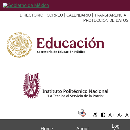
|
|
|
|
DIRECTORIO
CORREO
CALENDARIO
TRANSPARENCIA
PROTECCIÓN DE DATOS
A+
A-
A
Log
Home
About