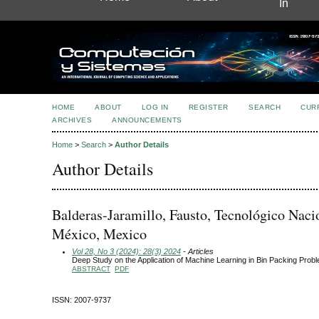
In
HOME
ABOUT
LOG IN
REGISTER
SEARCH
CUR
ARCHIVES
ANNOUNCEMENTS
Home
>
Search
>
Author Details
Author Details
Balderas-Jaramillo, Fausto, Tecnológico Naci
México, Mexico
Vol 28, No 3 (2024): 28(3) 2024
- Articles
Deep Study on the Application of Machine Learning in Bin Packing Prob
ABSTRACT
PDF
ISSN: 2007-9737