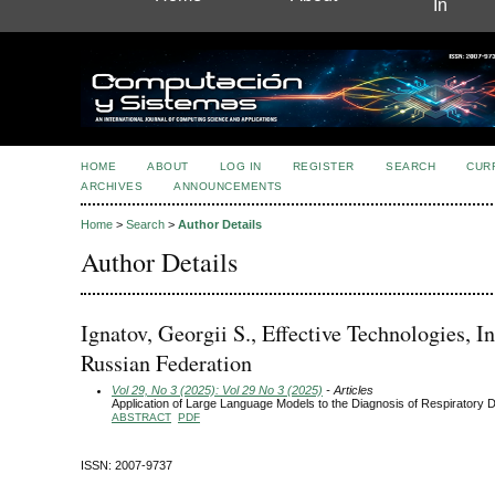
In
HOME
ABOUT
LOG IN
REGISTER
SEARCH
CUR
ARCHIVES
ANNOUNCEMENTS
Home
>
Search
>
Author Details
Author Details
Ignatov, Georgii S., Effective Technologies, In
Russian Federation
Vol 29, No 3 (2025): Vol 29 No 3 (2025)
- Articles
Application of Large Language Models to the Diagnosis of Respiratory 
ABSTRACT
PDF
ISSN: 2007-9737