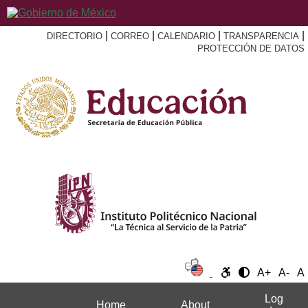
|
|
|
|
DIRECTORIO
CORREO
CALENDARIO
TRANSPARENCIA
PROTECCIÓN DE DATOS
A+
A-
A
Log
Home
About