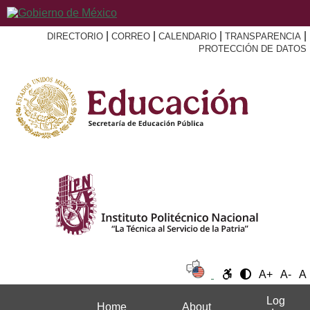
|
|
|
|
DIRECTORIO
CORREO
CALENDARIO
TRANSPARENCIA
PROTECCIÓN DE DATOS
A+
A-
A
Log
Home
About