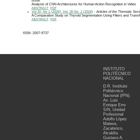
Issue
Analysis of CNN Architectures for Human Action Recognition in Video
ABSTRACT
PDF
Vol 30, No 1 (2026): Vol. 30 No. 1 (2026)
- Articles of the Thematic Sect
A Comparative Study on Thyroid Segmentation Using Filters and Transf
ABSTRACT
PDF
ISSN: 2007-9737
INSTITUTO
POLITÉCNICO
NACIONAL
D.R. Instituto
Politécnico
Nacional (IPN).
Av. Luis
Enrique Erro
S/N, Unidad
Profesional
Adolfo López
Mateos,
Zacatenco,
Alcaldía
Gustavo A.