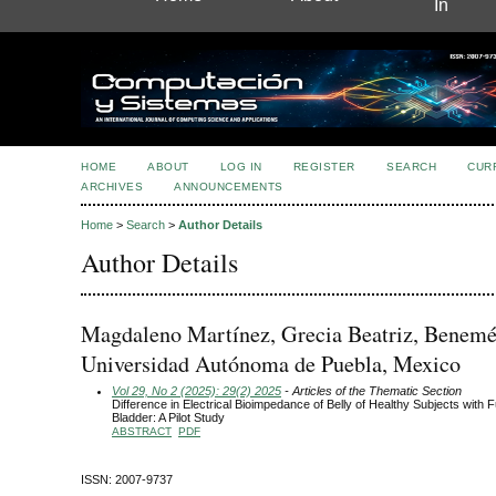
In
HOME
ABOUT
LOG IN
REGISTER
SEARCH
CUR
ARCHIVES
ANNOUNCEMENTS
Home
>
Search
>
Author Details
Author Details
Magdaleno Martínez, Grecia Beatriz, Benemé
Universidad Autónoma de Puebla, Mexico
Vol 29, No 2 (2025): 29(2) 2025
- Articles of the Thematic Section
Difference in Electrical Bioimpedance of Belly of Healthy Subjects with 
Bladder: A Pilot Study
ABSTRACT
PDF
ISSN: 2007-9737