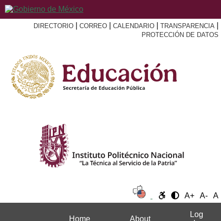
|
|
|
|
DIRECTORIO
CORREO
CALENDARIO
TRANSPARENCIA
PROTECCIÓN DE DATOS
A+
A-
A
Log
Home
About