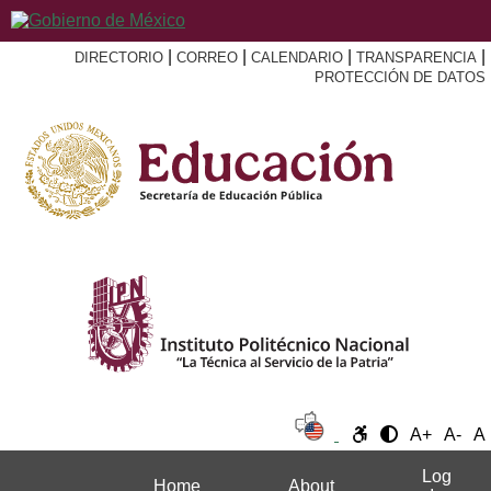
|
|
|
|
DIRECTORIO
CORREO
CALENDARIO
TRANSPARENCIA
PROTECCIÓN DE DATOS
A+
A-
A
Log
Home
About