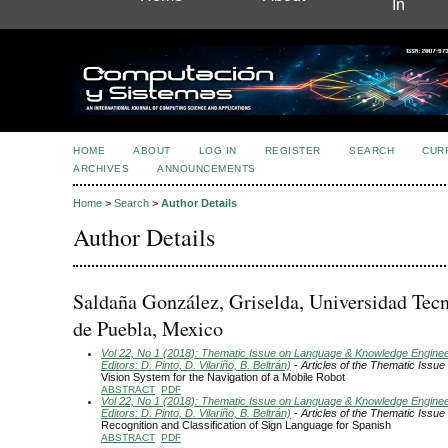
In
HOME
ABOUT
LOG IN
REGISTER
SEARCH
CUR
ARCHIVES
ANNOUNCEMENTS
Home
>
Search
>
Author Details
Author Details
Saldaña González, Griselda, Universidad Tec
de Puebla, Mexico
Vol 22, No 1 (2018): Thematic Issue on Language & Knowledge Engine
Editors: D. Pinto, D. Vilariño, B. Beltrán)
- Articles of the Thematic Issue
Vision System for the Navigation of a Mobile Robot
ABSTRACT
PDF
Vol 22, No 1 (2018): Thematic Issue on Language & Knowledge Engine
Editors: D. Pinto, D. Vilariño, B. Beltrán)
- Articles of the Thematic Issue
Recognition and Classification of Sign Language for Spanish
ABSTRACT
PDF