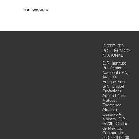
ISSN: 2007-9737
INSTITUTO
POLITÉCNICO
NACIONAL
D.R. Instituto
Politécnico
Nacional (IPN).
Av. Luis
Enrique Erro
S/N, Unidad
Profesional
Adolfo López
Mateos,
Zacatenco,
Alcaldía
Gustavo A.
Madero, C.P.
07738, Ciudad
de México.
Conmutador:
55 57 29 60 00