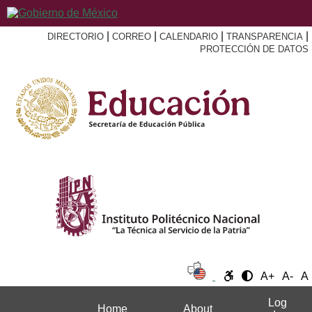
|
|
|
|
DIRECTORIO
CORREO
CALENDARIO
TRANSPARENCIA
PROTECCIÓN DE DATOS
A+
A-
A
Log
Home
About