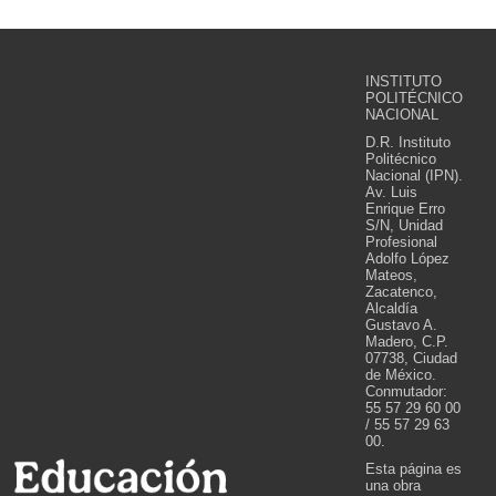
INSTITUTO
POLITÉCNICO
NACIONAL
D.R. Instituto
Politécnico
Nacional (IPN).
Av. Luis
Enrique Erro
S/N, Unidad
Profesional
Adolfo López
Mateos,
Zacatenco,
Alcaldía
Gustavo A.
Madero, C.P.
07738, Ciudad
de México.
Conmutador:
55 57 29 60 00
/ 55 57 29 63
00.
Esta página es
una obra